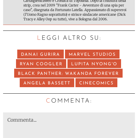
Cartaigienicaweb e Cronaca di Topolinia. Dopo la chiusura della
strip, crea nel 2009 "Frank Carter - Avventure di una spia per
caso", disegnata da Fortunato Latella. Appassionato di supereroi
(l'Uomo Ragno soprattutto) e strisce sindacate americane (Dick
Tracy e Alley Oop su tutte), vive a Bologna dal 2006.
LEGGI ALTRO SU:
DANAI GURIRA
MARVEL STUDIOS
RYAN COOGLER
LUPITA NYONG'O
BLACK PANTHER: WAKANDA FOREVER
ANGELA BASSETT
CINECOMICS
C
OMMENTA: