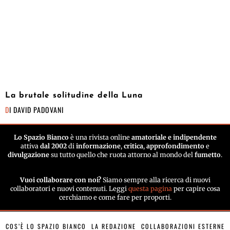
La brutale solitudine della Luna
DI
DAVID PADOVANI
Lo Spazio Bianco
è una rivista online
amatoriale e indipendente
attiva
dal 2002
di
informazione
,
critica
,
approfondimento
e
divulgazione
su tutto quello che ruota attorno al mondo del
fumetto
.
Vuoi collaborare con noi?
Siamo sempre alla ricerca di nuovi
collaboratori e nuovi contenuti. Leggi
questa pagina
per capire cosa
cerchiamo e come fare per proporti.
COS’È LO SPAZIO BIANCO
LA REDAZIONE
COLLABORAZIONI ESTERNE