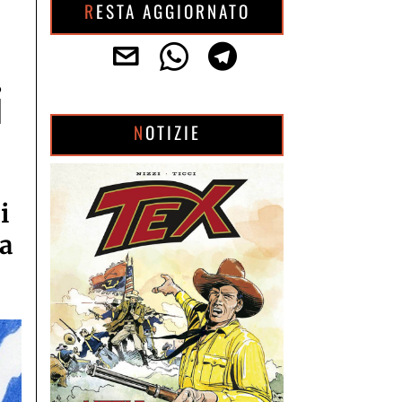
RESTA AGGIORNATO
i
NOTIZIE
i
na