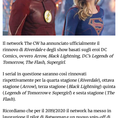
Il network The CW ha annunciato ufficialmente il
rinnovo di
Riverdale
e degli show basati sugli eroi DC
Comics, ovvero
Arrow, Black Lightning, DC’s Legends of
Tomorrow, The Flash, Supergirl
.
I serial in questione saranno così rinnovati
rispettivamente per la quarta stagione (
Riverdale
), ottava
stagione (
Arrow
), terza stagione (
Black Lightning
) quinta
(
Legends of Tomorrow
e
Supergirl
) e sesta stagione (
The
Flash
).
Ricordiamo che per il 2019/2020 il network ha messo in
lavorazione il pilot di
Batwoman
e un nuovo spin-off di