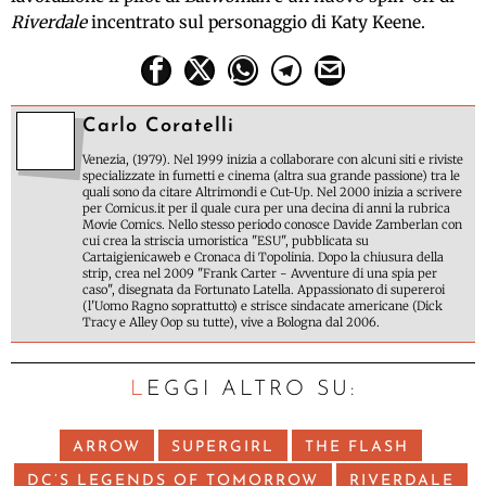
Riverdale
incentrato sul personaggio di Katy Keene.
Carlo Coratelli
Venezia, (1979). Nel 1999 inizia a collaborare con alcuni siti e riviste
specializzate in fumetti e cinema (altra sua grande passione) tra le
quali sono da citare Altrimondi e Cut-Up. Nel 2000 inizia a scrivere
per Comicus.it per il quale cura per una decina di anni la rubrica
Movie Comics. Nello stesso periodo conosce Davide Zamberlan con
cui crea la striscia umoristica "ESU", pubblicata su
Cartaigienicaweb e Cronaca di Topolinia. Dopo la chiusura della
strip, crea nel 2009 "Frank Carter - Avventure di una spia per
caso", disegnata da Fortunato Latella. Appassionato di supereroi
(l'Uomo Ragno soprattutto) e strisce sindacate americane (Dick
Tracy e Alley Oop su tutte), vive a Bologna dal 2006.
LEGGI ALTRO SU:
ARROW
SUPERGIRL
THE FLASH
DC’S LEGENDS OF TOMORROW
RIVERDALE