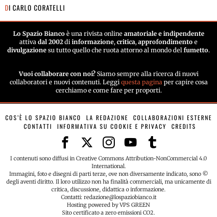
DI
CARLO CORATELLI
Lo Spazio Bianco
è una rivista online
amatoriale e indipendente
attiva
dal 2002
di
informazione
,
critica
,
approfondimento
e
divulgazione
su tutto quello che ruota attorno al mondo del
fumetto
.
Vuoi collaborare con noi?
Siamo sempre alla ricerca di nuovi
collaboratori e nuovi contenuti. Leggi
questa pagina
per capire cosa
cerchiamo e come fare per proporti.
COS’È LO SPAZIO BIANCO
LA REDAZIONE
COLLABORAZIONI ESTERNE
CONTATTI
INFORMATIVA SU COOKIE E PRIVACY
CREDITS
I contenuti sono diffusi in Creative Commons Attribution-NonCommercial 4.0
International.
Immagini, foto e disegni di parti terze, ove non diversamente indicato, sono ©
degli aventi diritto. Il loro utilizzo non ha finalità commerciali, ma unicamente di
critica, discussione, didattica o informazione.
Contatti: redazione@lospaziobianco.it
Hosting powered by VPS GREEN
Sito certificato a zero emissioni CO2.