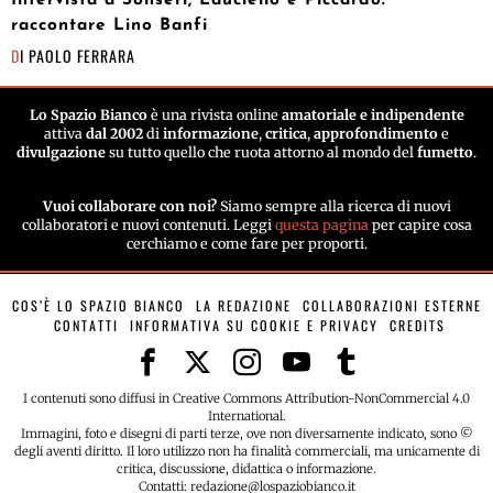
raccontare Lino Banfi
DI
PAOLO FERRARA
Lo Spazio Bianco
è una rivista online
amatoriale e indipendente
attiva
dal 2002
di
informazione
,
critica
,
approfondimento
e
divulgazione
su tutto quello che ruota attorno al mondo del
fumetto
.
Vuoi collaborare con noi?
Siamo sempre alla ricerca di nuovi
collaboratori e nuovi contenuti. Leggi
questa pagina
per capire cosa
cerchiamo e come fare per proporti.
COS’È LO SPAZIO BIANCO
LA REDAZIONE
COLLABORAZIONI ESTERNE
CONTATTI
INFORMATIVA SU COOKIE E PRIVACY
CREDITS
I contenuti sono diffusi in Creative Commons Attribution-NonCommercial 4.0
International.
Immagini, foto e disegni di parti terze, ove non diversamente indicato, sono ©
degli aventi diritto. Il loro utilizzo non ha finalità commerciali, ma unicamente di
critica, discussione, didattica o informazione.
Contatti: redazione@lospaziobianco.it