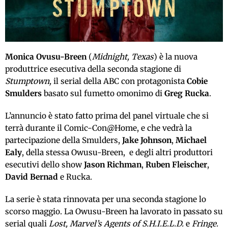
Monica Ovusu-Breen
(
Midnight, Texas
) è la nuova
produttrice esecutiva della seconda stagione di
Stumptown,
il serial della ABC con protagonista
Cobie
Smulders
basato sul fumetto omonimo di
Greg Rucka
.
L’annuncio è stato fatto prima del panel virtuale che si
terrà durante il Comic-Con@Home, e che vedrà la
partecipazione della Smulders,
Jake Johnson
,
Michael
Ealy
, della stessa Owusu-Breen, e degli altri produttori
esecutivi dello show
Jason Richman
,
Ruben Fleischer
,
David Bernad
e Rucka.
La serie è stata rinnovata per una seconda stagione lo
scorso maggio. La Owusu-Breen ha lavorato in passato su
serial quali
Lost, Marvel’s Agents of S.H.I.E.L.D.
e
Fringe.