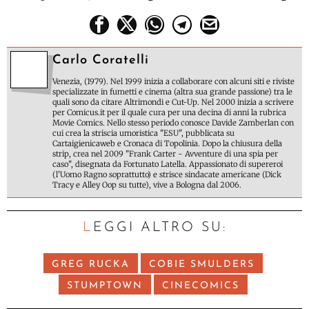
Carlo Coratelli
Venezia, (1979). Nel 1999 inizia a collaborare con alcuni siti e riviste
specializzate in fumetti e cinema (altra sua grande passione) tra le
quali sono da citare Altrimondi e Cut-Up. Nel 2000 inizia a scrivere
per Comicus.it per il quale cura per una decina di anni la rubrica
Movie Comics. Nello stesso periodo conosce Davide Zamberlan con
cui crea la striscia umoristica "ESU", pubblicata su
Cartaigienicaweb e Cronaca di Topolinia. Dopo la chiusura della
strip, crea nel 2009 "Frank Carter - Avventure di una spia per
caso", disegnata da Fortunato Latella. Appassionato di supereroi
(l'Uomo Ragno soprattutto) e strisce sindacate americane (Dick
Tracy e Alley Oop su tutte), vive a Bologna dal 2006.
LEGGI ALTRO SU:
GREG RUCKA
COBIE SMULDERS
STUMPTOWN
CINECOMICS