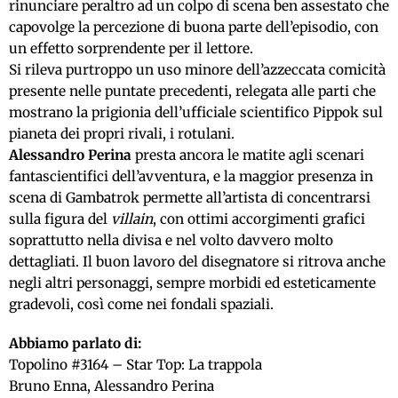
rinunciare peraltro ad un colpo di scena ben assestato che
capovolge la percezione di buona parte dell’episodio, con
un effetto sorprendente per il lettore.
Si rileva purtroppo un uso minore dell’azzeccata comicità
presente nelle puntate precedenti, relegata alle parti che
mostrano la prigionia dell’ufficiale scientifico Pippok sul
pianeta dei propri rivali, i rotulani.
Alessandro Perina
presta ancora le matite agli scenari
fantascientifici dell’avventura, e la maggior presenza in
scena di Gambatrok permette all’artista di concentrarsi
sulla figura del
villain
, con ottimi accorgimenti grafici
soprattutto nella divisa e nel volto davvero molto
dettagliati. Il buon lavoro del disegnatore si ritrova anche
negli altri personaggi, sempre morbidi ed esteticamente
gradevoli, così come nei fondali spaziali.
Abbiamo parlato di:
Topolino #3164 – Star Top: La trappola
Bruno Enna, Alessandro Perina