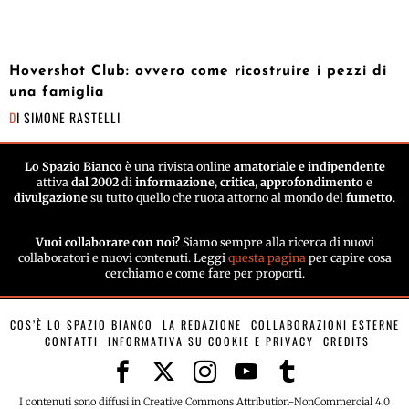
Hovershot Club: ovvero come ricostruire i pezzi di
una famiglia
DI
SIMONE RASTELLI
Lo Spazio Bianco
è una rivista online
amatoriale e indipendente
attiva
dal 2002
di
informazione
,
critica
,
approfondimento
e
divulgazione
su tutto quello che ruota attorno al mondo del
fumetto
.
Vuoi collaborare con noi?
Siamo sempre alla ricerca di nuovi
collaboratori e nuovi contenuti. Leggi
questa pagina
per capire cosa
cerchiamo e come fare per proporti.
COS’È LO SPAZIO BIANCO
LA REDAZIONE
COLLABORAZIONI ESTERNE
CONTATTI
INFORMATIVA SU COOKIE E PRIVACY
CREDITS
I contenuti sono diffusi in Creative Commons Attribution-NonCommercial 4.0