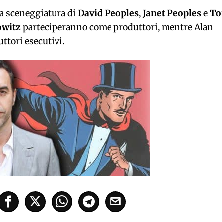
na sceneggiatura di
David Peoples
,
Janet Peoples
e
T
owitz
parteciperanno come produttori, mentre Alan
ttori esecutivi.