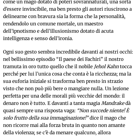
come un mago dotato di poteri sovrannaturali, una sorta
d’essere invincibile, ma ben presto gli autori riuscirono a
delinearne con bravura sia la forma che la personalità,
rendendolo un comune mortale, un maestro
dell’ipnotismo e dell’illusionismo dotato di acuta
intelligenza e senso dell’ironia.
Ogni suo gesto sembra incredibile davanti ai nostri occhi:
nel bellissimo episodio “Il paese dei Fachiri” il nostro
tramuta in oro tutto quello che il nobile
Jehol Kahn
tocca
perché per lui l’unica cosa che conta è la ricchezza; ma la
sua euforia iniziale si trasforma ben presto in strazio
visto che non può più bere o mangiare nulla. Un lezione
perfetta per una delle morali più vecchie del mondo: il
denaro non è tutto. E davanti a tanta magia
Mandrake
dà
quasi sempre una risposta vaga:
“Non succede niente! È
solo frutto della sua immaginazione!”
dice il mago che
non ricorre mai alla forza bruta in quanto non amante
della violenza; se c’è da menare qualcuno, allora