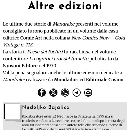
Altre edizioni
Le ultime due storie di
Mandrake
presenti nel volume
consigliato furono pubblicate in un volume dalla casa
editrice
Comic Art
nella collana
New Comics Now – Gold
Vintage n. 118
.
La storia il
Paese dei Fachiri
fu racchiusa nel volume
contenitore
I magnifici eroi del fumetto
pubblicato da
Sansoni Editore
nel 1970.
Val la pena segnalare anche le ultime edizioni dedicate a
Mandrake
realizzare da
Mondadori
ed
Editoriale Cosmo
.
Nedeljko Bajalica
(Collaboratore esterno) Ned nasce in Svizzera nel 1975 ma si
trasferisce subito a Lecce dove scopre il fumetto dopo la metà degli
anni '80 innamorandosi di un autore folle che risponde al nome di
Jacovitti. All'inizio degli anni '90 si trasferisce a Roma per