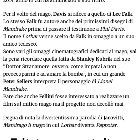
2014, anno in cui ha annunciato il suo ritiro.
Per il volto del mago,
Davis
si rifece a quello di
Lee Falk
.
Lo stesso
Falk
fu autore anche dei primissimi disegni di
Mandrake
prima di passare il testimone a
Phil Davis.
Il nome
Lothar
venne scelto da
Falk
in omaggio a un suo
amico tedesco.
Sono vari gli omaggi cinematografici dedicati al mago; val
la pena ricordare quella fatta da
Stanley Kubrik
nel suo
“Dottor Stranamore, ovvero: come imparai a non
preoccuparmi e ad amare la bomba”, in cui un grande
Peter Sellers
interpreta il personaggio di
Lionel
Mandrake
.
Pare che anche
Fellini
fosse interessato a realizzare un
film sul mitico mago ma il progetto non decollò mai.
Degna di nota la divertentissima parodia di
Jacovitti
,
Mandrago il mago
in cui
Lothar
diventa
Pappotar
.