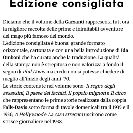
Edizione consigliata
Diciamo che il volume della
Garzanti
rappresenta tutt’ora
la migliore raccolta delle prime e inimitabili avventure
del mago più famoso del mondo.
L’edizione consigliata è buona: grande formato
orizzontale, cartonata e con una bella introduzione di
Ida
Omboni
che ha curato anche la traduzione. La qualità
della stampa non è strepitosa e non valorizza a fondo il
segno di
Phil Davis
ma credo non si potesse chiedere di
meglio all’inizio degli anni ’70.
Le storie contenute nel volume sono:
Il regno degli
assassini
,
Il paese dei fachiri
,
Il popolo mignon
e
Il circo
che rappresentano le prime storie realizzate dalla coppia
Falk-Davis
sotto forma di tavole domenicali tra il 1935 e il
1936;
A Hollywood
e
La casa stregata
uscirono come
strisce giornaliere nel 1938.