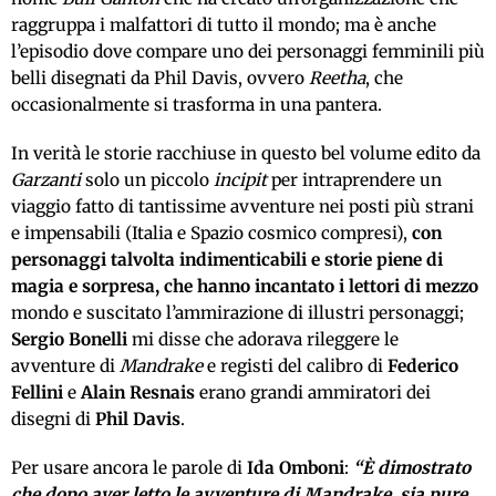
raggruppa i malfattori di tutto il mondo; ma è anche
l’episodio dove compare uno dei personaggi femminili più
belli disegnati da Phil Davis, ovvero
Reetha
, che
occasionalmente si trasforma in una pantera.
In verità le storie racchiuse in questo bel volume edito da
Garzanti
solo un piccolo
incipit
per intraprendere un
viaggio fatto di tantissime avventure nei posti più strani
e impensabili (Italia e Spazio cosmico compresi),
con
personaggi talvolta indimenticabili e storie piene di
magia e sorpresa, che hanno incantato i lettori di mezzo
mondo e suscitato l’ammirazione di illustri personaggi;
Sergio Bonelli
mi disse che adorava rileggere le
avventure di
Mandrake
e registi del calibro di
Federico
Fellini
e
Alain Resnais
erano grandi ammiratori dei
disegni di
Phil Davis
.
Per usare ancora le parole di
Ida Omboni
:
“È dimostrato
che dopo aver letto le avventure di
Mandrake
, sia pure