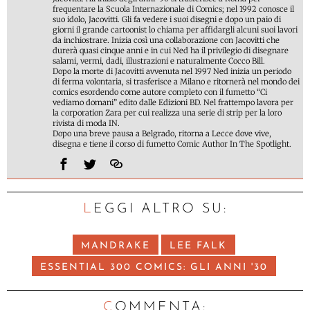
frequentare la Scuola Internazionale di Comics; nel 1992 conosce il
suo idolo, Jacovitti. Gli fa vedere i suoi disegni e dopo un paio di
giorni il grande cartoonist lo chiama per affidargli alcuni suoi lavori
da inchiostrare. Inizia così una collaborazione con Jacovitti che
durerà quasi cinque anni e in cui Ned ha il privilegio di disegnare
salami, vermi, dadi, illustrazioni e naturalmente Cocco Bill.
Dopo la morte di Jacovitti avvenuta nel 1997 Ned inizia un periodo
di ferma volontaria, si trasferisce a Milano e ritornerà nel mondo dei
comics esordendo come autore completo con il fumetto “Ci
vediamo domani” edito dalle Edizioni BD. Nel frattempo lavora per
la corporation Zara per cui realizza una serie di strip per la loro
rivista di moda IN.
Dopo una breve pausa a Belgrado, ritorna a Lecce dove vive,
disegna e tiene il corso di fumetto Comic Author In The Spotlight.
LEGGI ALTRO SU:
MANDRAKE
LEE FALK
ESSENTIAL 300 COMICS: GLI ANNI '30
C
OMMENTA: