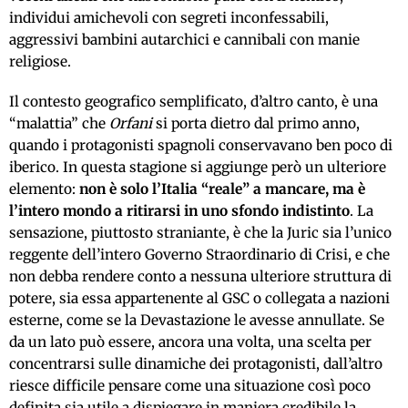
individui amichevoli con segreti inconfessabili,
aggressivi bambini autarchici e cannibali con manie
religiose.
Il contesto geografico semplificato, d’altro canto, è una
“malattia” che
Orfani
si porta dietro dal primo anno,
quando i protagonisti spagnoli conservavano ben poco di
iberico. In questa stagione si aggiunge però un ulteriore
elemento:
non è solo l’Italia “reale” a mancare, ma è
l’intero mondo a ritirarsi in uno sfondo indistinto
. La
sensazione, piuttosto straniante, è che la Juric sia l’unico
reggente dell’intero Governo Straordinario di Crisi, e che
non debba rendere conto a nessuna ulteriore struttura di
potere, sia essa appartenente al GSC o collegata a nazioni
esterne, come se la Devastazione le avesse annullate. Se
da un lato può essere, ancora una volta, una scelta per
concentrarsi sulle dinamiche dei protagonisti, dall’altro
riesce difficile pensare come una situazione così poco
definita sia utile a dispiegare in maniera credibile la