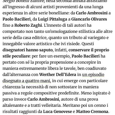
Sergio Bonelli Editore
, nella seconda annata assistiamo
all’ingresso di alcuni artisti provenienti da una lunga
esperienza in altre serie bonelliane: da
Carlo Ambrosini
a
Paolo Bacilieri
, da
Luigi Pittaluga
a
Giancarlo Olivares
fino a
Roberto Zaghi
. L’innesto di tali autori ha
comportato non tanto un’omologazione stilistica alle altre
serie della casa editrice, quanto un tributo al variegato e
innegabile valore artistico che ivi risiede. Questi
disegnatori hanno saputo
, infatti,
conservare il proprio
stile peculiare
: per fare un esempio,
Paolo Bacilieri
ha
portato con sé la propria propensione a concepire in
maniera estremamente libera le tavole, ben coadiuvato
dall’alternanza con
Werther Dell’Edera
in
un episodio
disegnato a quattro mani
, in cui emerge con particolare
chiarezza la necessità di non sottostare in maniera
passiva a regole compositive predefinite. Meno ispirato è
parso invece
Carlo Ambrosini
, autore di una prova
altalenante e a tratti velleitaria. Meritano poi un cenno i
risultati raggiunti da
Luca Genovese
e
Matteo Cremona
.