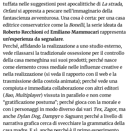
tuffata nelle suggestioni post apocalittiche di
La strada
,
Orfani
si appresta a pescare nell’immaginario della
fantascienza avventurosa. Una cosa è certa: per una casa
editrice conservatrice come la
Bonelli
, la serie ideata da
Roberto Recchioni
ed
Emiliano Mammucari
rappresenta
un’esperienza da segnalare
.
Perché, affidando la realizzazione a uno studio esterno,
vede rilassarsi la tradizionale ossessione per il controllo
della casa meneghina sui suoi prodotti; perché nasce
come elemento cross mediale nelle influenze creative e
nella realizzazione (si veda il rapporto con il web e la
trasmissione della costola animata); perché vede una
compiuta e immediata collaborazione con altri editori
(
Bao
,
Multiplayer
) vissuta in parallelo e non come
“gratificazione postuma”; perché gioca con la morale e
con i personaggi in modo diverso dai vari
Tex
,
Zagor
, ma
anche
Dylan Dog
,
Dampyr
o
Saguaro
; perché a livello di
narrativa grafica cerca di svecchiare la grammatica della
casa madre. E sì, anche perché è il primo esperimento