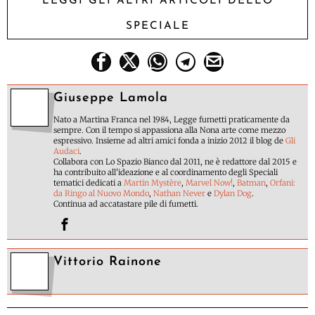
LEGGI GLI ALTRI ARTICOLI DELLO
SPECIALE
Giuseppe Lamola
Nato a Martina Franca nel 1984, Legge fumetti praticamente da
sempre. Con il tempo si appassiona alla Nona arte come mezzo
espressivo. Insieme ad altri amici fonda a inizio 2012 il blog de
Gli
Audaci
.
Collabora con Lo Spazio Bianco dal 2011, ne è redattore dal 2015 e
ha contribuito all'ideazione e al coordinamento degli Speciali
tematici dedicati a
Martin Mystère
,
Marvel Now!
,
Batman
,
Orfani:
da Ringo al Nuovo Mondo
,
Nathan Never
e
Dylan Dog
.
Continua ad accatastare pile di fumetti.
Vittorio Rainone