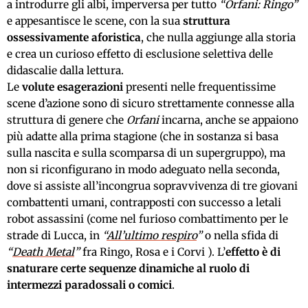
a introdurre gli albi, imperversa per tutto
“Orfani: Ringo”
e appesantisce le scene, con la sua
struttura
ossessivamente aforistica
, che nulla aggiunge alla storia
e crea un curioso effetto di esclusione selettiva delle
didascalie dalla lettura.
Le
volute esagerazioni
presenti nelle frequentissime
scene d’azione sono di sicuro strettamente connesse alla
struttura di genere che
Orfani
incarna, anche se appaiono
più adatte alla prima stagione (che in sostanza si basa
sulla nascita e sulla scomparsa di un supergruppo), ma
non si riconfigurano in modo adeguato nella seconda,
dove si assiste all’incongrua sopravvivenza di tre giovani
combattenti umani, contrapposti con successo a letali
robot assassini (come nel furioso combattimento per le
strade di Lucca, in
“
All’ultimo respiro
”
o nella sfida di
“
Death Metal
”
fra Ringo, Rosa e i Corvi ). L’
effetto è di
snaturare certe sequenze dinamiche al ruolo di
intermezzi paradossali o comici
.