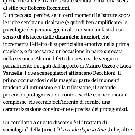
quella che anche in altre testate sembra ormai una scelta
di stile per
Roberto Recchioni
.
È un peccato, perché, se in certi momenti le battute sopra
le righe sembrano ricalcare (e quindi ben amplificare) le
psicologie dei personaggi, in altri creano un fastidioso
senso di
distacco dalle dinamiche interiori
, che
incrementa l’effetto di superficialità emotiva nella prima
stagione, e fa pensare a un’occasione in parte sprecata
nella seconda. Alcuni difetti di questo stile vengono
parzialmente mitigati dall’apporto di
Mauro Uzzeo
e
Luca
Vanzella
. I due sceneggiatori affiancano Recchioni, il
primo occupandosi della maggior parte dei momenti
tendenti all’intimismo e alla riflessione, il secondo
ponendo i protagonisti di fronte a scelte etiche e morali
complesse, riuscendo nell’intento di fornire una
caratterizzazione convincente e precisa dei protagonisti.
Un corollario a questo discorso è il
“trattato di
sociologia” della Juric
(
“Il mondo dopo la fine”)
che, oltre