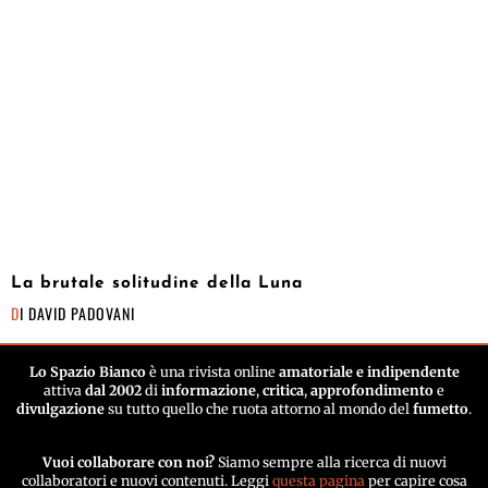
La brutale solitudine della Luna
DI
DAVID PADOVANI
Lo Spazio Bianco
è una rivista online
amatoriale e indipendente
attiva
dal 2002
di
informazione
,
critica
,
approfondimento
e
divulgazione
su tutto quello che ruota attorno al mondo del
fumetto
.
Vuoi collaborare con noi?
Siamo sempre alla ricerca di nuovi
collaboratori e nuovi contenuti. Leggi
questa pagina
per capire cosa