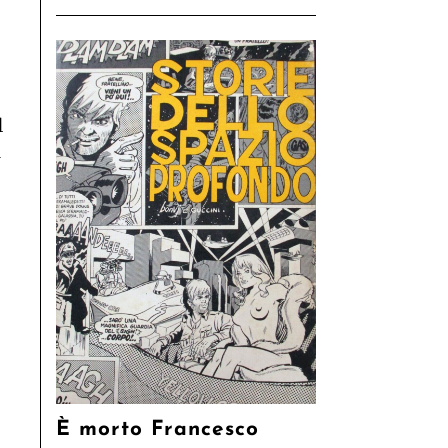
l
a
È morto Francesco