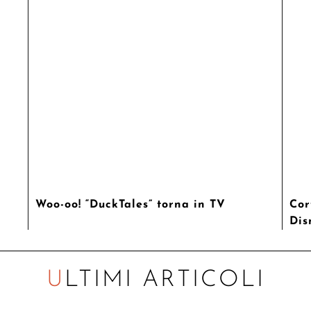
Woo-oo! “DuckTales” torna in TV
Cor
Dis
ULTIMI ARTICOLI