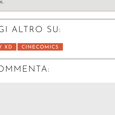
6.
GI ALTRO SU:
Y XD
CINECOMICS
OMMENTA: