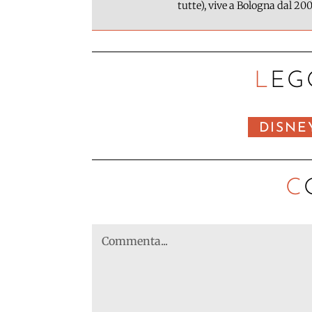
tutte), vive a Bologna dal 200
LEG
DISNE
C