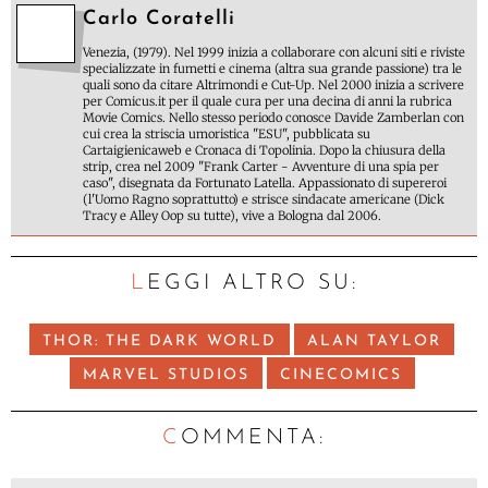
Carlo Coratelli
Venezia, (1979). Nel 1999 inizia a collaborare con alcuni siti e riviste
specializzate in fumetti e cinema (altra sua grande passione) tra le
quali sono da citare Altrimondi e Cut-Up. Nel 2000 inizia a scrivere
per Comicus.it per il quale cura per una decina di anni la rubrica
Movie Comics. Nello stesso periodo conosce Davide Zamberlan con
cui crea la striscia umoristica "ESU", pubblicata su
Cartaigienicaweb e Cronaca di Topolinia. Dopo la chiusura della
strip, crea nel 2009 "Frank Carter - Avventure di una spia per
caso", disegnata da Fortunato Latella. Appassionato di supereroi
(l'Uomo Ragno soprattutto) e strisce sindacate americane (Dick
Tracy e Alley Oop su tutte), vive a Bologna dal 2006.
LEGGI ALTRO SU:
THOR: THE DARK WORLD
ALAN TAYLOR
MARVEL STUDIOS
CINECOMICS
C
OMMENTA: