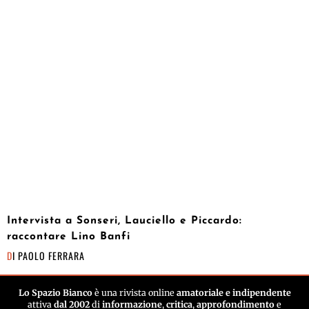
Intervista a Sonseri, Lauciello e Piccardo:
raccontare Lino Banfi
DI
PAOLO FERRARA
Lo Spazio Bianco
è una rivista online
amatoriale e indipendente
attiva
dal 2002
di
informazione
,
critica
,
approfondimento
e