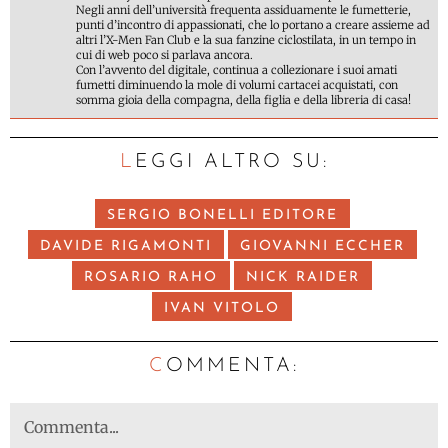
Negli anni dell’università frequenta assiduamente le fumetterie,
punti d’incontro di appassionati, che lo portano a creare assieme ad
altri l’X-Men Fan Club e la sua fanzine ciclostilata, in un tempo in
cui di web poco si parlava ancora.
Con l’avvento del digitale, continua a collezionare i suoi amati
fumetti diminuendo la mole di volumi cartacei acquistati, con
somma gioia della compagna, della figlia e della libreria di casa!
LEGGI ALTRO SU:
SERGIO BONELLI EDITORE
DAVIDE RIGAMONTI
GIOVANNI ECCHER
ROSARIO RAHO
NICK RAIDER
IVAN VITOLO
C
OMMENTA: