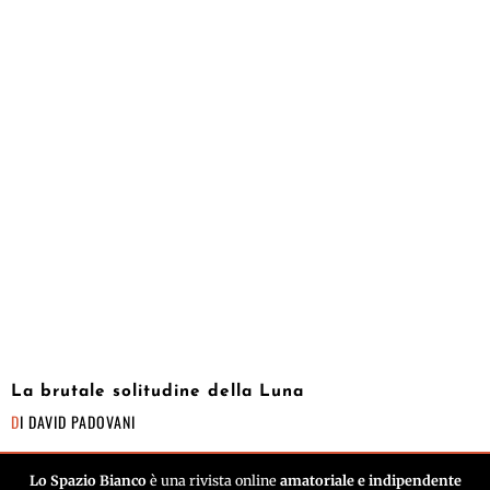
La brutale solitudine della Luna
DI
DAVID PADOVANI
Lo Spazio Bianco
è una rivista online
amatoriale e indipendente