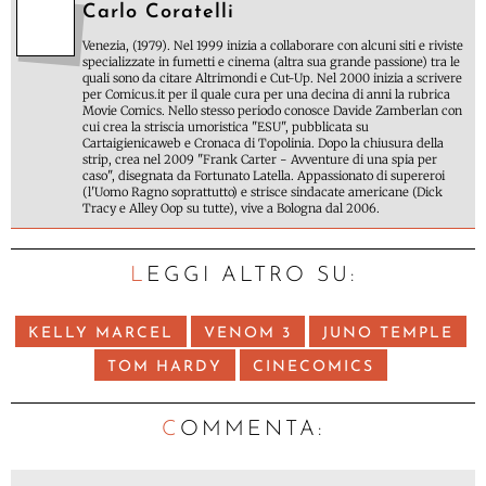
Carlo Coratelli
Venezia, (1979). Nel 1999 inizia a collaborare con alcuni siti e riviste
specializzate in fumetti e cinema (altra sua grande passione) tra le
quali sono da citare Altrimondi e Cut-Up. Nel 2000 inizia a scrivere
per Comicus.it per il quale cura per una decina di anni la rubrica
Movie Comics. Nello stesso periodo conosce Davide Zamberlan con
cui crea la striscia umoristica "ESU", pubblicata su
Cartaigienicaweb e Cronaca di Topolinia. Dopo la chiusura della
strip, crea nel 2009 "Frank Carter - Avventure di una spia per
caso", disegnata da Fortunato Latella. Appassionato di supereroi
(l'Uomo Ragno soprattutto) e strisce sindacate americane (Dick
Tracy e Alley Oop su tutte), vive a Bologna dal 2006.
LEGGI ALTRO SU:
KELLY MARCEL
VENOM 3
JUNO TEMPLE
TOM HARDY
CINECOMICS
C
OMMENTA: