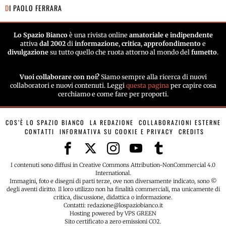
DI
PAOLO FERRARA
Lo Spazio Bianco
è una rivista online
amatoriale e indipendente
attiva
dal 2002
di
informazione
,
critica
,
approfondimento
e
divulgazione
su tutto quello che ruota attorno al mondo del
fumetto
.
Vuoi collaborare con noi?
Siamo sempre alla ricerca di nuovi
collaboratori e nuovi contenuti. Leggi
questa pagina
per capire cosa
cerchiamo e come fare per proporti.
COS’È LO SPAZIO BIANCO
LA REDAZIONE
COLLABORAZIONI ESTERNE
CONTATTI
INFORMATIVA SU COOKIE E PRIVACY
CREDITS
I contenuti sono diffusi in Creative Commons Attribution-NonCommercial 4.0
International.
Immagini, foto e disegni di parti terze, ove non diversamente indicato, sono ©
degli aventi diritto. Il loro utilizzo non ha finalità commerciali, ma unicamente di
critica, discussione, didattica o informazione.
Contatti: redazione@lospaziobianco.it
Hosting powered by VPS GREEN
Sito certificato a zero emissioni CO2.