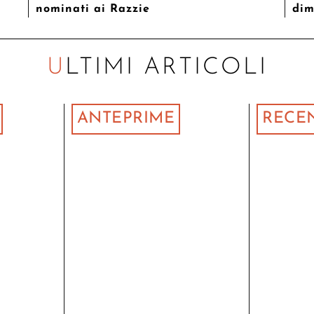
nominati ai Razzie
dim
ULTIMI ARTICOLI
ANTEPRIME
RECE