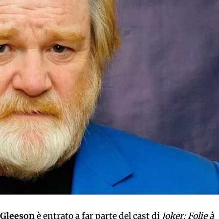
 Gleeson
è entrato a far parte del cast di
Joker: Folie à