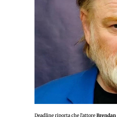
Deadline
riporta che l’attore
Brendan