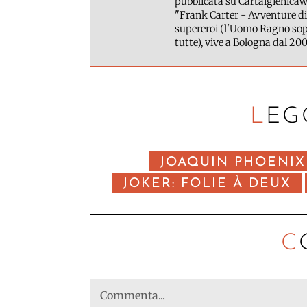
pubblicata su Cartaigienicawe
"Frank Carter - Avventure di
supereroi (l'Uomo Ragno sopr
tutte), vive a Bologna dal 200
LEG
JOAQUIN PHOENIX
JOKER: FOLIE À DEUX
C