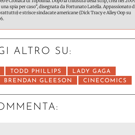
b e Cronaca di Topolinia. Dopo la chiusura della strip, crea nel 200
 una spia per caso", disegnata da Fortunato Latella. Appassionato d
attutto) e strisce sindacate americane (Dick Tracy e Alley Oop su
6.
GI ALTRO SU:
TODD PHILLIPS
LADY GAGA
BRENDAN GLEESON
CINECOMICS
OMMENTA: