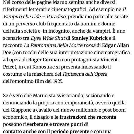
Nel corso
delle pagine
Maruo semina anche diversi
riferimenti letterari e cinematografici. Ad esempio ne
Il
Vampiro che ride – Paradiso
, prendiamo parte alle serate
di un perverso club frequentato da uomini e donne
dell’alta società e, in incognito, anche da vampiri. È uno
scenario tra
Eyes Wide Shut
di
Stanley Kubrick
e il
racconto
La Pantomima della Morte rossa
di
Edgar Allan
Poe
(con tocchi delle sua interpretazione cinematografica
ad opera di
Roger Corman
con protagonista
Vincent
Price
), in cui Konosuke si presenta indossando il
costume e la maschera del
Fantasma dell’Opera
dell’omonimo film del 1925.
Se è vero che Maruo sta sviscerando, sezionando e
denunciando la propria contemporaneità, ovvero quella
del Giappone a cavallo del nuovo millennio e post boom
economico, il disagio e
le frustrazioni che racconta
possono riverberare e trovare punti di
contatto
anche
con il periodo presente
e con una