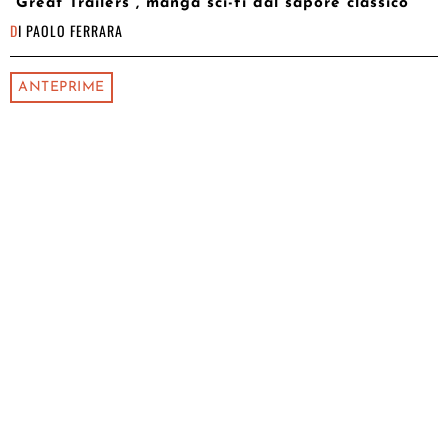
“Great Trailers”, manga sci-fi dal sapore classico
DI
PAOLO FERRARA
ANTEPRIME