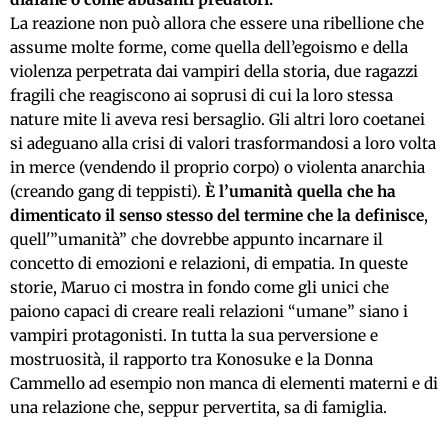
La reazione non può allora che essere una ribellione che
assume molte forme, come quella dell’egoismo e della
violenza perpetrata dai vampiri della storia, due ragazzi
fragili che reagiscono ai soprusi
di
cui la loro stessa
nature mite li aveva resi bersaglio. Gli altri loro coetanei
si adeguano alla crisi di valori trasformandosi a loro volta
in merce (vendendo il proprio corpo) o violenta anarchia
(creando gang di teppisti).
È l’umanità quella che ha
dimenticato il senso stesso del termine che la definisce
,
quell'”umanità” che dovrebbe appunto incarnare il
concetto di emozioni e relazioni, di empatia.
In queste
storie
, Maruo ci mostra in fondo come gli unici che
paiono capaci di creare reali relazioni “umane” siano i
vampiri protagonisti. In tutta la sua perversione e
mostruosità, il rapporto tra Konosuke e la Donna
Cammello ad esempio non manca di elementi materni e di
una relazione che, seppur pervertita, sa di famiglia.