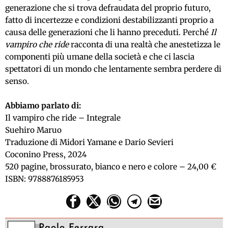
generazione che si trova defraudata del proprio futuro,
fatto di incertezze e condizioni destabilizzanti proprio a
causa delle generazioni che li hanno preceduti
. P
erché
Il
vampiro che ride
racconta di una realtà che anestetizza le
componenti più umane della società e che ci lascia
spettatori di un mondo che lentamente sembra perdere di
senso.
Abbiamo parlato di:
Il vampiro che ride – Integrale
Suehiro Maruo
Traduzione di Midori Yamane e Dario
S
evieri
Coconino Press
,
202
4
520 pagine, brossurato, bianco e nero e colore – 24,00 €
ISBN: 9788876185953
Paolo Ferrara