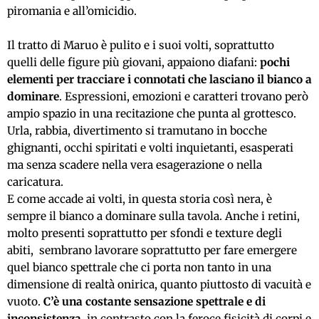
piromania e all’omicidio.
Il tratto di Maruo è pulito e i suoi volti, soprattutto
quell
i
delle figure più giovani, appa
iono
diafan
i
:
pochi
elementi per tracciare i connotati che lasciano il bianco a
dominare
. Espressioni, emozioni e caratteri trovano però
ampio spazio in una recitazione che punta al grottesco.
Urla, rabbia, divertimento
si tramutano in
bocche
ghignanti, occhi spiritati e volti inquietanti, esasperati
ma senza scadere nella vera esagerazione o nella
caricatura.
E come accade ai volti, in questa storia così nera, è
sempre il bianco a dominare sulla tavola. Anche i retini,
molto presenti soprattutto per sfondi e texture
de
gli
abiti, sembrano lavorare soprattutto per fare emergere
quel bianco spettrale che ci porta non tanto in una
dimensione di realtà onirica, quanto piuttosto di vacuità e
vuoto.
C’è una costante sensazione spettrale e di
inconsistenza
, in contrasto con la feroce fisicità di corpi e