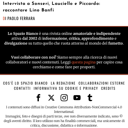
Intervista a Sonseri, Lauciello e Piccardo:
raccontare Lino Banfi
DI
PAOLO FERRARA
Lo Spazio Bianco
è una rivista online
amatoriale e indipendente
attiva
dal 2002
di
informazione
,
critica
,
approfondimento
e
divulgazione
su tutto quello che ruota attorno al mondo del
fumetto
.
Vuoi collaborare con noi?
Siamo sempre alla ricerca di nuovi
collaboratori e nuovi contenuti. Leggi
questa pagina
per capire cosa
cerchiamo e come fare per proporti.
COS’È LO SPAZIO BIANCO
LA REDAZIONE
COLLABORAZIONI ESTERNE
CONTATTI
INFORMATIVA SU COOKIE E PRIVACY
CREDITS
I contenuti sono diffusi in Creative Commons Attribution-NonCommercial 4.0
International.
Immagini, foto e disegni di parti terze, ove non diversamente indicato, sono ©
degli aventi diritto. Il loro utilizzo non ha finalità commerciali, ma unicamente di
critica, discussione, didattica o informazione.