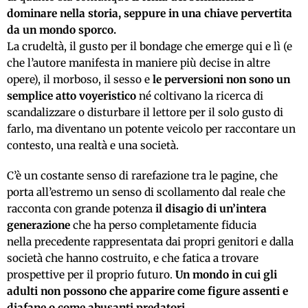
dominare nella storia, seppure in una chiave pervertita
da un mondo sporco.
La crudeltà, il gusto per il bondage che emerge qui e lì (e
che l’autore manifesta in manier
e
più decise in altre
opere), il morboso, il sesso e
le perversioni non sono un
semplice atto voyeristico
né coltivano la ricerca di
scandalizzare o disturbare il lettore per il solo gusto di
farlo, ma diventano un potente veicolo per raccontare un
contesto, una realtà e una società.
C’è un costante senso di rarefazione tra le pagine, che
porta all’estremo un senso di scollamento dal reale che
racconta con grande potenza
il disagio di un’intera
generazione
che ha perso completamente fiducia
nella
precedente
rappresentata dai propri genitori e dalla
società che hanno costruito
,
e che fatica a trovare
prospettive per il proprio futuro.
Un mondo in cui gli
adulti non possono che apparire come figure assenti e
diafane o come abusanti predatori.