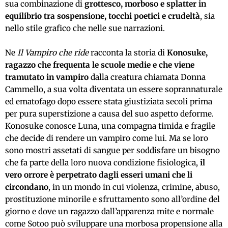
sua combinazione di
grottesco, morboso e splatter in
equilibrio tra sospensione, tocchi poetici e crudeltà
, sia
nello stile grafico che nelle sue narrazioni.
Ne
Il Vampiro che ride
racconta la storia di
Konosuke,
ragazzo c
he frequenta le scuole
medie
e
che viene
tramutato in vampiro
dalla
creatura chiamat
a Donna
Cammello, a sua volta diventata un essere soprannaturale
ed ematofago dopo essere stata giustiziata secoli prima
per pura superstizione
a causa
del suo aspetto deforme.
Konosuke conosce Luna, una compagna timida e fragile
che decide di render
e
un vampiro come lui. Ma se loro
sono mostri assetati di sangue
per
soddisfare un bisogno
che fa parte della loro nuova condizione fisiologica
,
il
vero orrore è perpetrato dagli esseri umani che li
circondano
, in un mondo
in cui
violenza, crimine, abuso,
prostituzione minorile e sfruttamento sono all’ordine del
giorno e dove un ragazzo dall’apparenza mite e normale
come Sotoo può sviluppare una morbosa propensione alla