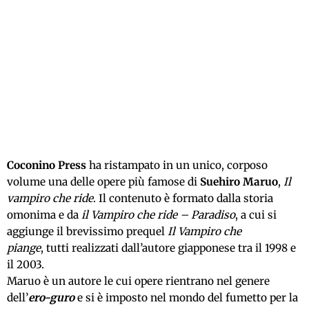
Coconino Press
ha
ristampa
to
in un unico, corposo
volume una delle opere più famose di
Su
ehiro Maru
o
,
Il
vampiro che ride
.
Il contenuto è formato dalla storia
omonima e da
il Vampiro che ride – Paradiso
, a cui si
aggiunge
il brevissimo prequel
Il Vampiro che
piange
,
tutti
realizzat
i
dall’autore giapponese tra il 1998 e
il 2003.
Maruo è un autore le cui opere rientrano nel genere
dell’
ero-guro
e si è imposto nel mondo del fumetto per la