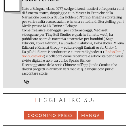
Nato a Bologna, classe 1977, svolge diversi mestieri e frequenta corsi
di fumetto, teatro, doppiaggio e un Master in Tecniche della
Narrazione presso la Scuola Holden di Torino. Insegna storytelling
per varie realtà e associazioni e ha una cattedra di Storytelling per i
Media presso IAAD Torino e Bologna.
Come freelance sceneggia (per cortometraggi, Mediaset,
videogame per Tiny Bull Studios e qualche fumetto web), ha
pubblicato opere di narrativa e narrativa per bambini ( Saga
Edizioni, Epika Edizioni, La Strada di Babilonia, Delos Books, Milena
Edizioni e Kalimat Group – editore degli Emirati Arabi Uniti- ).
Da più di 15 anni è conduttore e autore radio/podcast (
RadioOhm
/
SonoCoseSerie
) e collabora come recensore e articolista per diverse
riviste digitali e non (tra cui Lo Spazio Bianco).
È sceneggiatore della serie Chimere sull'app Jundo Comics e ha
diversi progetti in arrivo in vari media: qualunque cosa pur di
raccontare storie.
LEGGI ALTRO SU:
COCONINO PRESS
MANGA