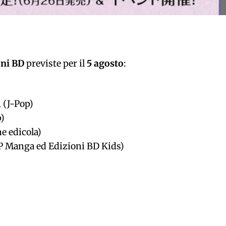
oni BD
previste per il
5 agosto
:
 (J-Pop)
)
e edicola)
 Manga ed Edizioni BD Kids)