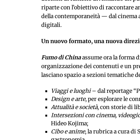
riparte con l’obiettivo di raccontare a
della contemporaneità — dal cinema ai 
digitali.
Un nuovo formato, una nuova direz
Fumo di China
assume ora la forma di
organizzazione dei contenuti e un pre
lasciano spazio a sezioni tematiche de
Viaggi e luoghi
– dal reportage “Pr
Design e arte
, per esplorare le co
Attualità e società
, con storie di l
Intersezioni con cinema, videogi
Hideo Kojima;
Cibo e anime
, la rubrica a cura di
gastronomia.