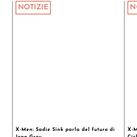
NOTIZIE
N
X-Men: Sadie Sink parla del futuro di
X-M
Jean Grey
Cic