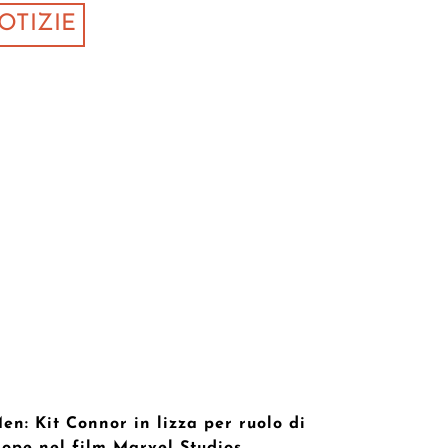
OTIZIE
en: Kit Connor in lizza per ruolo di
lope nel film Marvel Studios