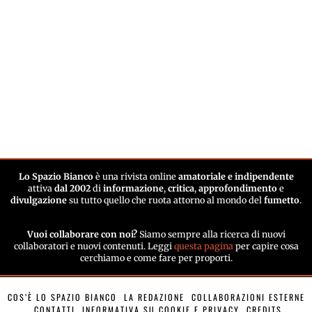
Lo Spazio Bianco
è una rivista online
amatoriale e indipendente
attiva
dal 2002
di
informazione
,
critica
,
approfondimento
e
divulgazione
su tutto quello che ruota attorno al mondo del
fumetto
.
Vuoi collaborare con noi?
Siamo sempre alla ricerca di nuovi
collaboratori e nuovi contenuti. Leggi
questa pagina
per capire cosa
cerchiamo e come fare per proporti.
COS’È LO SPAZIO BIANCO
LA REDAZIONE
COLLABORAZIONI ESTERNE
CONTATTI
INFORMATIVA SU COOKIE E PRIVACY
CREDITS