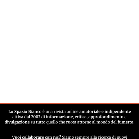
Lo Spazio Bianco
è una rivista online
amatoriale e indipendente
attiva
dal 2002
di
informazione
,
critica
,
approfondimento
e
divulgazione
su tutto quello che ruota attorno al mondo del
fumetto
.
Vuoi collaborare con noi?
Siamo sempre alla ricerca di nuovi