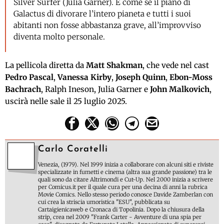
Silver Surfer (Julia Garner). E come se il piano di
Galactus di divorare l’intero pianeta e tutti i suoi
abitanti non fosse abbastanza grave, all’improvviso
diventa molto personale.
La pellicola diretta da
Matt Shakman
, che vede nel cast
Pedro Pascal
,
Vanessa Kirby
,
Joseph Quinn
,
Ebon-Moss
Bachrach
, Ralph Ineson, Julia Garner e
John Malkovich
,
uscirà nelle sale il 25 luglio 2025.
Carlo Coratelli
Venezia, (1979). Nel 1999 inizia a collaborare con alcuni siti e riviste
specializzate in fumetti e cinema (altra sua grande passione) tra le
quali sono da citare Altrimondi e Cut-Up. Nel 2000 inizia a scrivere
per Comicus.it per il quale cura per una decina di anni la rubrica
Movie Comics. Nello stesso periodo conosce Davide Zamberlan con
cui crea la striscia umoristica "ESU", pubblicata su
Cartaigienicaweb e Cronaca di Topolinia. Dopo la chiusura della
strip, crea nel 2009 "Frank Carter - Avventure di una spia per