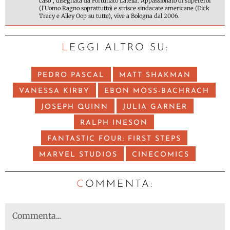
caso", disegnata da Fortunato Latella. Appassionato di supereroi
(l'Uomo Ragno soprattutto) e strisce sindacate americane (Dick
Tracy e Alley Oop su tutte), vive a Bologna dal 2006.
LEGGI ALTRO SU:
PEDRO PASCAL
MATT SHAKMAN
VANESSA KIRBY
EBON MOSS-BACHRACH
JOSEPH QUINN
JULIA GARNER
RALPH INESON
FANTASTIC FOUR: FIRST STEPS
MARVEL STUDIOS
CINECOMICS
C
OMMENTA: