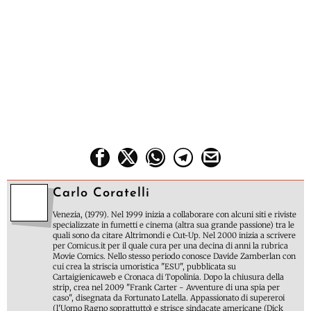
Carlo Coratelli
Venezia, (1979). Nel 1999 inizia a collaborare con alcuni siti e riviste
specializzate in fumetti e cinema (altra sua grande passione) tra le
quali sono da citare Altrimondi e Cut-Up. Nel 2000 inizia a scrivere
per Comicus.it per il quale cura per una decina di anni la rubrica
Movie Comics. Nello stesso periodo conosce Davide Zamberlan con
cui crea la striscia umoristica "ESU", pubblicata su
Cartaigienicaweb e Cronaca di Topolinia. Dopo la chiusura della
strip, crea nel 2009 "Frank Carter - Avventure di una spia per
caso", disegnata da Fortunato Latella. Appassionato di supereroi
(l'Uomo Ragno soprattutto) e strisce sindacate americane (Dick