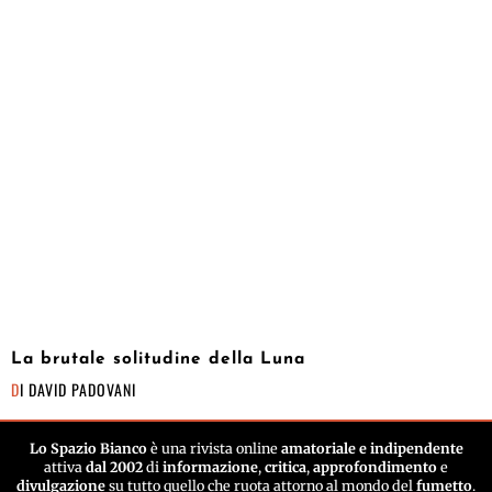
La brutale solitudine della Luna
DI
DAVID PADOVANI
Lo Spazio Bianco
è una rivista online
amatoriale e indipendente
attiva
dal 2002
di
informazione
,
critica
,
approfondimento
e
divulgazione
su tutto quello che ruota attorno al mondo del
fumetto
.