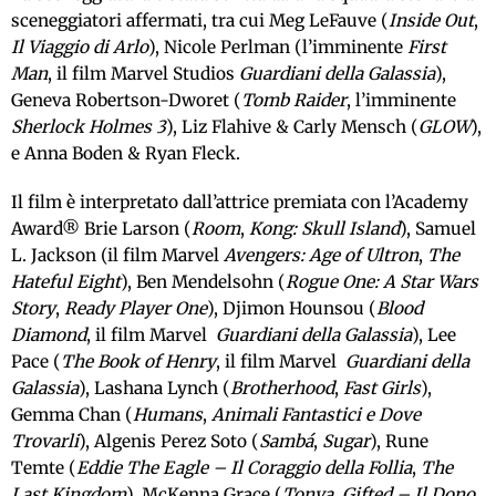
sceneggiatori affermati, tra cui Meg LeFauve (
Inside Out
,
Il Viaggio di Arlo
), Nicole Perlman (l’imminente
First
Man
, il film Marvel Studios
Guardiani della Galassia
),
Geneva Robertson-Dworet (
Tomb Raider
, l’imminente
Sherlock Holmes 3
), Liz Flahive & Carly Mensch (
GLOW
),
e Anna Boden & Ryan Fleck.
Il film è interpretato dall’attrice premiata con l’Academy
Award® Brie Larson (
Room
,
Kong: Skull Island
), Samuel
L. Jackson (il film Marvel
Avengers: Age of Ultron
,
The
Hateful Eight
), Ben Mendelsohn (
Rogue One: A Star Wars
Story
,
Ready Player One
), Djimon Hounsou (
Blood
Diamond
, il film Marvel
Guardiani della Galassia
), Lee
Pace (
The Book of Henry
, il film Marvel
Guardiani della
Galassia
), Lashana Lynch (
Brotherhood
,
Fast Girls
),
Gemma Chan (
Humans
,
Animali Fantastici e Dove
Trovarli
), Algenis Perez Soto (
Sambá
,
Sugar
), Rune
Temte (
Eddie The Eagle – Il Coraggio della Follia
,
The
Last Kingdom
), McKenna Grace (
Tonya
,
Gifted – Il Dono