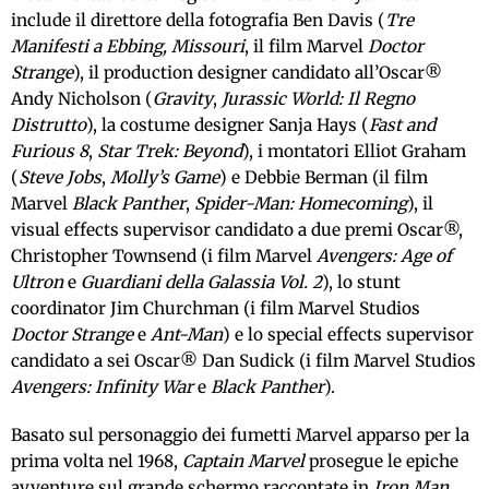
include il direttore della fotografia Ben Davis (
Tre
Manifesti a Ebbing, Missouri
, il film Marvel
Doctor
Strange
), il production designer candidato all’Oscar®
Andy Nicholson (
Gravity
,
Jurassic World: Il Regno
Distrutto
), la costume designer Sanja Hays (
Fast and
Furious 8
,
Star Trek: Beyond
), i montatori Elliot Graham
(
Steve Jobs
,
Molly’s Game
) e Debbie Berman (il film
Marvel
Black Panther
,
Spider-Man: Homecoming
), il
visual effects supervisor candidato a due premi Oscar®,
Christopher Townsend (i film Marvel
Avengers: Age of
Ultron
e
Guardiani della Galassia Vol. 2
), lo stunt
coordinator Jim Churchman (i film Marvel Studios
Doctor Strange
e
Ant-Man
) e lo special effects supervisor
candidato a sei Oscar® Dan Sudick (i film Marvel Studios
Avengers: Infinity War
e
Black Panther
).
Basato sul personaggio dei fumetti Marvel apparso per la
prima volta nel 1968,
Captain Marvel
prosegue le epiche
avventure sul grande schermo raccontate in
Iron Man,