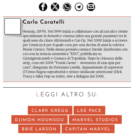
Carlo Coratelli
Venezia, (1979). Nel 1999 inizia a collaborare con alcuni siti e riviste
specializzate in fumetti e cinema (altra sua grande passione) tra le
quali sono da citare Altrimondi e Cut-Up. Nel 2000 inizia a scrivere
per Comicus.it per il quale cura per una decina di anni la rubrica
Movie Comics. Nello stesso periodo conosce Davide Zamberlan con
cui crea la striscia umoristica "ESU", pubblicata su
Cartaigienicaweb e Cronaca di Topolinia. Dopo la chiusura della
strip, crea nel 2009 "Frank Carter - Avventure di una spia per
caso", disegnata da Fortunato Latella. Appassionato di supereroi
(l'Uomo Ragno soprattutto) e strisce sindacate americane (Dick
Tracy e Alley Oop su tutte), vive a Bologna dal 2006.
LEGGI ALTRO SU:
CLARK GREGG
LEE PACE
DJIMON HOUNSOU
MARVEL STUDIOS
BRIE LARSON
CAPITAN MARVEL