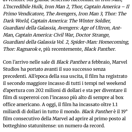
L’Incredibile Hulk, Iron Man 2, Thor, Captain America – Il
Primo Vendicatore, The Avengers, Iron Man 3, Thor: The
Dark World, Captain America: The Winter Soldier,
Guardiani della Galassia, Avengers: Age of Ultron, Ant-
Man
,
Captain America: Civil War
,
Doctor Strange
,
Guardiani della Galassia
Vol. 2
,
Spider-Man: Homecoming
,
Thor: Ragnarok
e, più recentemente,
Black Panther
.
Con l’arrivo nelle sale di
Black Panther
a febbraio, Marvel
Studios ha portato avanti il suo successo senza
precedenti. All’epoca della sua uscita, il film ha registrato
il secondo maggiore incasso di tutti i tempi nel weekend
d’apertura con 202 milioni di dollari e sta per diventare il
film di supereroi con l’incasso più alto di sempre al box
office americano. A oggi, il film ha incassato oltre 1.1
miliardi di dollari in tutto il mondo.
Black Panther
è il 19°
film consecutivo della Marvel ad aprire al primo posto al
botteghino statunitense: un numero da record.