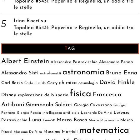
Topolino #3431: Paperino e Reginella, un addio tra
le stelle
Irina Rocci
su
Topolino #3431: Paperino e Reginella, un addio tra
le stelle
TAG
Albert Einstein
Alessandro Pastrovicchio
Alessandro Perina
astronomia
Bruno Enna
Alessandro Sisti
astrofumetti
David Finkle
chimica
Carl Barks
Casty
cosmologia
Carlo Limido
fisica
Francesco
Disney
esplorazione dello spazio
Artibani
Giampaolo Soldati
Giorgio Cavazzano
Giorgio
Lorenzo
Fontana
Giorgio Pezzin
intelligenza artificiale
Leonardo Da Vinci
Luna
Marco Bosco
Pastrovicchio
Marco
Luna50
Marco Mazzarello
matematica
Nucci
Massimo Mattioli
Massimo De Vita