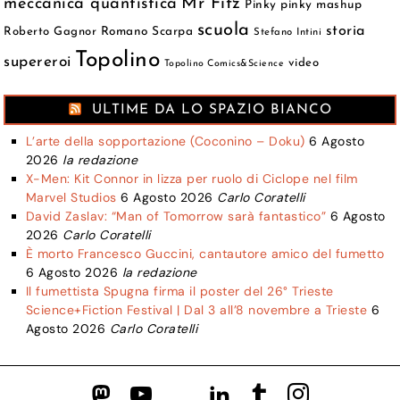
meccanica quantistica
Mr Fitz
Pinky
pinky mashup
scuola
storia
Roberto Gagnor
Romano Scarpa
Stefano Intini
Topolino
supereroi
video
Topolino Comics&Science
ULTIME DA LO SPAZIO BIANCO
L’arte della sopportazione (Coconino – Doku)
6 Agosto
2026
la redazione
X-Men: Kit Connor in lizza per ruolo di Ciclope nel film
Marvel Studios
6 Agosto 2026
Carlo Coratelli
David Zaslav: “Man of Tomorrow sarà fantastico”
6 Agosto
2026
Carlo Coratelli
È morto Francesco Guccini, cantautore amico del fumetto
6 Agosto 2026
la redazione
Il fumettista Spugna firma il poster del 26° Trieste
Science+Fiction Festival | Dal 3 all’8 novembre a Trieste
6
Agosto 2026
Carlo Coratelli