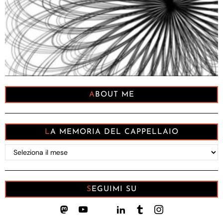
ABOUT ME
LA MEMORIA DEL CAPPELLAIO
La
memoria
del
Cappellaio
SEGUIMI SU