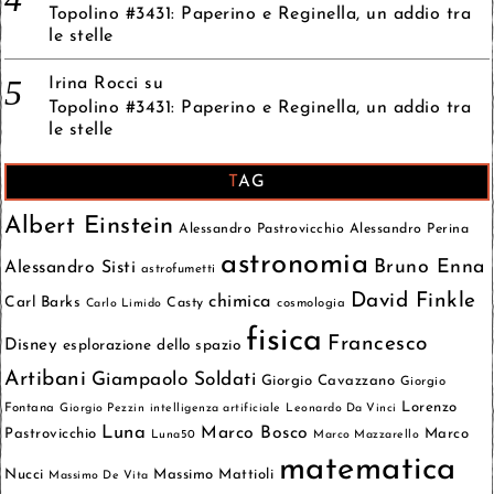
Topolino #3431: Paperino e Reginella, un addio tra
le stelle
Irina Rocci
su
Topolino #3431: Paperino e Reginella, un addio tra
le stelle
TAG
Albert Einstein
Alessandro Pastrovicchio
Alessandro Perina
astronomia
Bruno Enna
Alessandro Sisti
astrofumetti
David Finkle
chimica
Carl Barks
Casty
cosmologia
Carlo Limido
fisica
Francesco
Disney
esplorazione dello spazio
Artibani
Giampaolo Soldati
Giorgio Cavazzano
Giorgio
Lorenzo
Fontana
Giorgio Pezzin
intelligenza artificiale
Leonardo Da Vinci
Luna
Marco Bosco
Pastrovicchio
Marco
Luna50
Marco Mazzarello
matematica
Nucci
Massimo Mattioli
Massimo De Vita