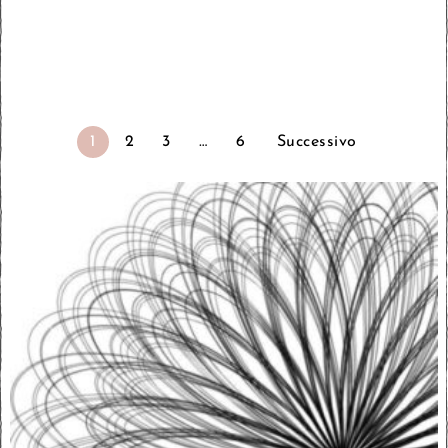
1
2
3
…
6
Successivo