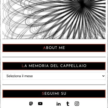
ABOUT ME
LA MEMORIA DEL CAPPELLAIO
La
memoria
del
Cappellaio
SEGUIMI SU