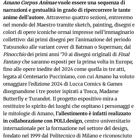
Amano Corpus Animae
vuole essere una sequenza di
narrazioni e gestualità in grado di ripercorrere le tante
anime dell’autore.
Attraverso quattro sezioni, entreremo
nel mondo del Maestro tramite sketch, painting, disegni e
colori di opere iconiche ormai impresse nell’immaginario
collettivo: dai primi disegni per l’animazione del periodo
Tatsunoko alle variant cover di Batman o Superman; dal
Pinocchio
dei primi anni ‘70 ai disegni originali di
Final
Fantasy
che saranno esposti per la prima volta in Europa;
fino alle opere inedite del 2024 come quella in tre atti,
legata al Centenario Pucciniano, con cui Amano ha voluto
omaggiare l’edizione 2024 di Lucca Comics & Games
disegnandone i tre poster ispirati a Tosca, Madame
Butterfly e Turandot. Il progetto espositivo mira a
restituire lo spirito dei luoghi che ospitano i personaggi e
le mitologie di Amano,
l’allestimento è infatti realizzato
in collaborazione con POLI.design
, centro universitario
internazionale per la formazione nel settore del design,
fondato nel 1999 dal Politecnico di Milano e riconosciuto