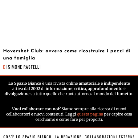
Hovershot Club: ovvero come ricostruire i pezzi di
una famiglia
DI
SIMONE RASTELLI
Lo Spazio Bianco
è una rivista online
amatoriale e indipendente
attiva
dal 2002
di
informazione
,
critica
,
approfondimento
e
divulgazione
su tutto quello che ruota attorno al mondo del
fumetto
.
Vuoi collaborare con noi?
Siamo sempre alla ricerca di nuovi
collaboratori e nuovi contenuti. Leggi
questa pagina
per capire cosa
cerchiamo e come fare per proporti.
COS’È LO SPAZIO BIANCO
LA REDAZIONE
COLLABORAZIONI ESTERNE