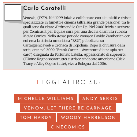
Carlo Coratelli
Venezia, (1979). Nel 1999 inizia a collaborare con alcuni siti e riviste
specializzate in fumetti e cinema (altra sua grande passione) tra le
quali sono da citare Altrimondi e Cut-Up. Nel 2000 inizia a scrivere
per Comicus.it per il quale cura per una decina di anni la rubrica
Movie Comics. Nello stesso periodo conosce Davide Zamberlan con
cui crea la striscia umoristica "ESU", pubblicata su
Cartaigienicaweb e Cronaca di Topolinia. Dopo la chiusura della
strip, crea nel 2009 "Frank Carter - Avventure di una spia per
caso", disegnata da Fortunato Latella. Appassionato di supereroi
(l'Uomo Ragno soprattutto) e strisce sindacate americane (Dick
Tracy e Alley Oop su tutte), vive a Bologna dal 2006.
LEGGI ALTRO SU:
MICHELLE WILLIAMS
ANDY SERKIS
VENOM: LET THERE BE CARNAGE
TOM HARDY
WOODY HARRELSON
CINECOMICS