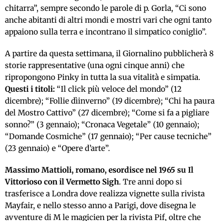
chitarra”, sempre secondo le parole di p. Gorla, “Ci sono
anche abitanti di altri mondi e mostri vari che ogni tanto
appaiono sulla terra e incontrano il simpatico coniglio”.
A partire da questa settimana, il Giornalino pubblicherà 8
storie rappresentative (una ogni cinque anni) che
ripropongono Pinky in tutta la sua vitalità e simpatia.
Questi i titoli:
“Il click più veloce del mondo” (12
dicembre); “Follie dìinverno” (19 dicembre); “Chi ha paura
del Mostro Cattivo” (27 dicembre); “Come si fa a pigliare
sonno?” (3 gennaio); “Cronaca Vegetale” (10 gennaio);
“Domande Cosmiche” (17 gennaio); “Per cause tecniche”
(23 gennaio) e “Opere d’arte”.
Massimo Mattioli, romano, esordisce nel 1965 su Il
Vittorioso con il Vermetto Sigh
. Tre anni dopo si
trasferisce a Londra dove realizza vignette sulla rivista
Mayfair, e nello stesso anno a Parigi, dove disegna le
avventure di M le magicien per la rivista Pif, oltre che