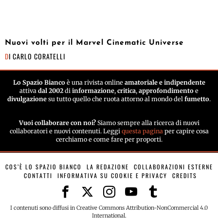
Nuovi volti per il Marvel Cinematic Universe
DI
CARLO CORATELLI
Lo Spazio Bianco
è una rivista online
amatoriale e indipendente
attiva
dal 2002
di
informazione
,
critica
,
approfondimento
e
divulgazione
su tutto quello che ruota attorno al mondo del
fumetto
.
Vuoi collaborare con noi?
Siamo sempre alla ricerca di nuovi
collaboratori e nuovi contenuti. Leggi
questa pagina
per capire cosa
cerchiamo e come fare per proporti.
COS’È LO SPAZIO BIANCO
LA REDAZIONE
COLLABORAZIONI ESTERNE
CONTATTI
INFORMATIVA SU COOKIE E PRIVACY
CREDITS
I contenuti sono diffusi in Creative Commons Attribution-NonCommercial 4.0
International.