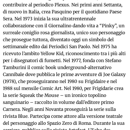
contribuire al periodico Plexus. Nei primi anni Settanta,
di nuovo in Italia, crea Pasquino per il quotidiano Paese
Sera. Nel 1973 inizia la sua ultratrentennale
collaborazione con il Giornalino dando vita a “Pinky”, un
surreale coniglio rosa giornalista, unico suo personaggio
che prosegue tuttora, diventato oggi un simbolo del
settimanale edito dai Periodici San Paolo. Nel 1975 ha
ricevuto l’ambìto Yellow Kid, riconoscimento tra i più alti
per i disegnatori di fumetti. Nel 1977, fonda con Stefano
Tamburini il comic book underground-alternativo
Cannibale dove pubblica le prime avventure di Joe Galaxy
(1978), che proseguiranno nel 1980 su Frigidaire e nel
1988 sul mensile Comic Art. Nel 1980, per Frigidarie crea
la serie Squeak the Mouse – un ironico topolino
sanguinario – raccolto in volume dall’editore primo
Carnera. Negli anni Novanta proseguirà la serie sulla
rivista Blue. Partecipa come attore alla versione teatrale
del personaggio allo Spazio Zero di Roma. Durante la sua