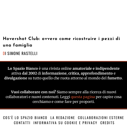
Hovershot Club: ovvero come ricostruire i pezzi di
una famiglia
DI
SIMONE RASTELLI
Lo Spazio Bianco
è una rivista online
amatoriale e indipendente
attiva
dal 2002
di
informazione
,
critica
,
approfondimento
e
divulgazione
su tutto quello che ruota attorno al mondo del
fumetto
.
Vuoi collaborare con noi?
Siamo sempre alla ricerca di nuovi
collaboratori e nuovi contenuti. Leggi
questa pagina
per capire cosa
cerchiamo e come fare per proporti.
COS’È LO SPAZIO BIANCO
LA REDAZIONE
COLLABORAZIONI ESTERNE
CONTATTI
INFORMATIVA SU COOKIE E PRIVACY
CREDITS