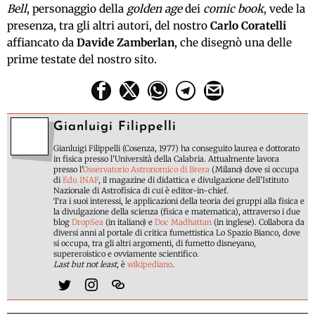
Bell
, personaggio della
golden age
dei
comic book
, vede la
presenza, tra gli altri autori, del nostro
Carlo Coratelli
affiancato da
Davide Zamberlan
, che disegnò una delle
prime testate del nostro sito.
Gianluigi Filippelli
Gianluigi Filippelli (Cosenza, 1977) ha conseguito laurea e dottorato
in fisica presso l'Università della Calabria. Attualmente lavora
presso l'
Osservatorio Astronomico di Brera
(Milano) dove si occupa
di
Edu INAF
, il magazine di didattica e divulgazione dell'Istituto
Nazionale di Astrofisica di cui è editor-in-chief.
Tra i suoi interessi, le applicazioni della teoria dei gruppi alla fisica e
la divulgazione della scienza (fisica e matematica), attraverso i due
blog
DropSea
(in italiano) e
Doc Madhattan
(in inglese). Collabora da
diversi anni al portale di critica fumettistica Lo Spazio Bianco, dove
si occupa, tra gli altri argomenti, di fumetto disneyano,
supereroistico e ovviamente scientifico.
Last but not least
, è
wikipediano
.