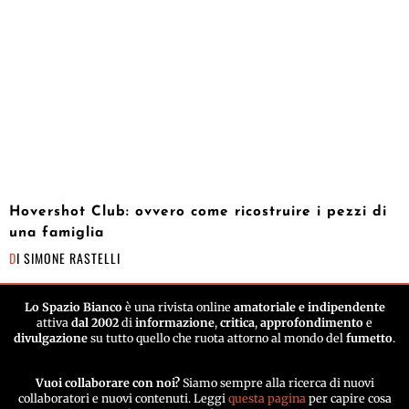
Hovershot Club: ovvero come ricostruire i pezzi di
una famiglia
DI
SIMONE RASTELLI
Lo Spazio Bianco
è una rivista online
amatoriale e indipendente
attiva
dal 2002
di
informazione
,
critica
,
approfondimento
e
divulgazione
su tutto quello che ruota attorno al mondo del
fumetto
.
Vuoi collaborare con noi?
Siamo sempre alla ricerca di nuovi
collaboratori e nuovi contenuti. Leggi
questa pagina
per capire cosa