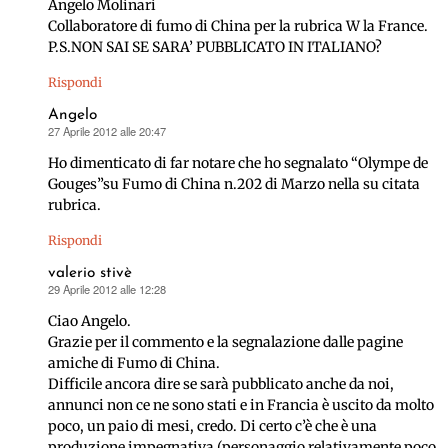
Angelo Molinari
Collaboratore di fumo di China per la rubrica W la France.
P.S.NON SAI SE SARA’ PUBBLICATO IN ITALIANO?
Rispondi
Angelo
27 Aprile 2012 alle 20:47
ha
detto:
Ho dimenticato di far notare che ho segnalato “Olympe de
Gouges”su Fumo di China n.202 di Marzo nella su citata
rubrica.
Rispondi
valerio stivè
29 Aprile 2012 alle 12:28
ha
detto:
Ciao Angelo.
Grazie per il commento e la segnalazione dalle pagine
amiche di Fumo di China.
Difficile ancora dire se sarà pubblicato anche da noi,
annunci non ce ne sono stati e in Francia è uscito da molto
poco, un paio di mesi, credo. Di certo c’è che è una
produzione impegnativa (personaggio relativamente poco