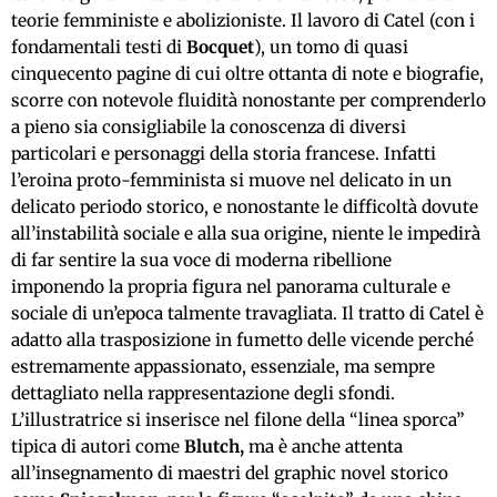
teorie femministe e abolizioniste. Il lavoro di Catel (con i
fondamentali testi di
Bocquet
), un tomo di quasi
cinquecento pagine di cui oltre ottanta di note e biografie,
scorre con notevole fluidità nonostante per comprenderlo
a pieno sia consigliabile la conoscenza di diversi
particolari e personaggi della storia francese. Infatti
l’eroina proto-femminista si muove nel delicato in un
delicato periodo storico, e nonostante le difficoltà dovute
all’instabilità sociale e alla sua origine, niente le impedirà
di far sentire la sua voce di moderna ribellione
imponendo la propria figura nel panorama culturale e
sociale di un’epoca talmente travagliata. Il tratto di Catel è
adatto alla trasposizione in fumetto delle vicende perché
estremamente appassionato, essenziale, ma sempre
dettagliato nella rappresentazione degli sfondi.
L’illustratrice si inserisce nel filone della “linea sporca”
tipica di autori come
Blutch,
ma è anche attenta
all’insegnamento di maestri del graphic novel storico