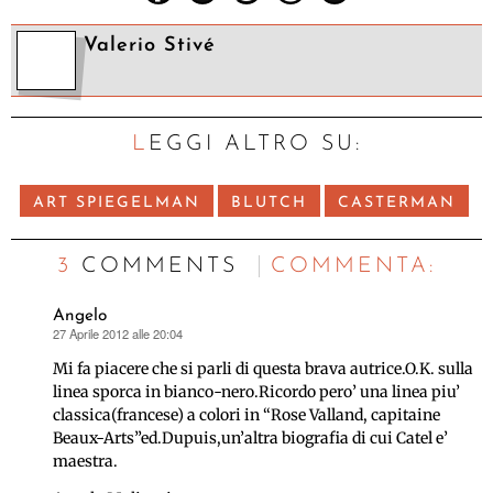
Valerio Stivé
LEGGI ALTRO SU:
ART SPIEGELMAN
BLUTCH
CASTERMAN
3 COMMENTS
C
OMMENTA:
Angelo
27 Aprile 2012 alle 20:04
ha
detto:
Mi fa piacere che si parli di questa brava autrice.O.K. sulla
linea sporca in bianco-nero.Ricordo pero’ una linea piu’
classica(francese) a colori in “Rose Valland, capitaine
Beaux-Arts”ed.Dupuis,un’altra biografia di cui Catel e’
maestra.