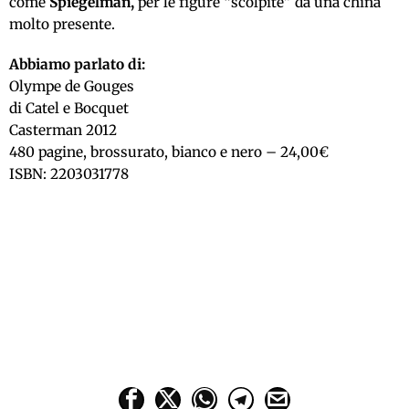
come
Spiegelman,
per le figure “scolpite” da una china
molto presente.
Abbiamo parlato di:
Olympe de Gouges
di Catel e Bocquet
Casterman 2012
480 pagine, brossurato, bianco e nero – 24,00€
ISBN: 2203031778