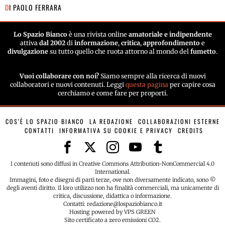
DI
PAOLO FERRARA
Lo Spazio Bianco
è una rivista online
amatoriale e indipendente
attiva
dal 2002
di
informazione
,
critica
,
approfondimento
e
divulgazione
su tutto quello che ruota attorno al mondo del
fumetto
.
Vuoi collaborare con noi?
Siamo sempre alla ricerca di nuovi
collaboratori e nuovi contenuti. Leggi
questa pagina
per capire cosa
cerchiamo e come fare per proporti.
COS’È LO SPAZIO BIANCO
LA REDAZIONE
COLLABORAZIONI ESTERNE
CONTATTI
INFORMATIVA SU COOKIE E PRIVACY
CREDITS
I contenuti sono diffusi in Creative Commons Attribution-NonCommercial 4.0
International.
Immagini, foto e disegni di parti terze, ove non diversamente indicato, sono ©
degli aventi diritto. Il loro utilizzo non ha finalità commerciali, ma unicamente di
critica, discussione, didattica o informazione.
Contatti: redazione@lospaziobianco.it
Hosting powered by VPS GREEN
Sito certificato a zero emissioni CO2.