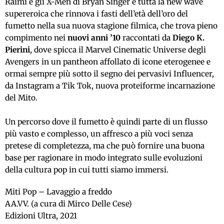
Raimi e gli X-Men di Bryan Singer e tutta la new wave
supereroica che rinnova i fasti dell’età dell’oro del
fumetto nella sua nuova stagione filmica, che trova pieno
compimento nei
nuovi anni ’10
raccontati da
Diego K.
Pierini
, dove spicca il Marvel Cinematic Universe degli
Avengers in un pantheon affollato di icone eterogenee e
ormai sempre più sotto il segno dei pervasivi Influencer,
da Instagram a Tik Tok, nuova proteiforme incarnazione
del Mito.
Un percorso dove il fumetto è quindi parte di un flusso
più vasto e complesso, un affresco a più voci senza
pretese di completezza, ma che può fornire una buona
base per ragionare in modo integrato sulle evoluzioni
della cultura pop in cui tutti siamo immersi.
Miti Pop – Lavaggio a freddo
AA.VV. (a cura di Mirco Delle Cese)
Edizioni Ultra, 2021