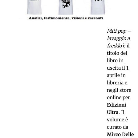
Miti pop –
lavaggio a
freddo
è il
titolo del
libro in
uscita il 1
aprile in
libreria e
negli store
online per
Edizioni
Ultra
. Il
volume è
curato da
Mirco Delle