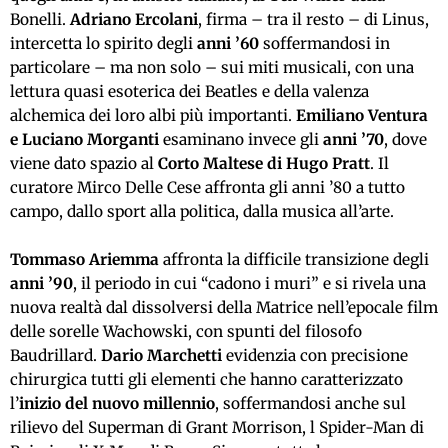
Bonelli.
Adriano Ercolani
, firma – tra il resto – di Linus,
intercetta lo spirito degli
anni ’60
soffermandosi in
particolare – ma non solo – sui miti musicali, con una
lettura quasi esoterica dei Beatles e della valenza
alchemica dei loro albi più importanti.
Emiliano Ventura
e Luciano Morganti
esaminano invece gli
anni ’70
, dove
viene dato spazio al
Corto Maltese di Hugo Pratt
. Il
curatore Mirco Delle Cese affronta gli anni ’80 a tutto
campo, dallo sport alla politica, dalla musica all’arte.
Tommaso Ariemma
affronta la difficile transizione degli
anni ’90
, il periodo in cui “cadono i muri” e si rivela una
nuova realtà dal dissolversi della Matrice nell’epocale film
delle sorelle Wachowski, con spunti del filosofo
Baudrillard.
Dario Marchetti
evidenzia con precisione
chirurgica tutti gli elementi che hanno caratterizzato
l’
inizio del nuovo millennio
, soffermandosi anche sul
rilievo del Superman di Grant Morrison, l Spider-Man di