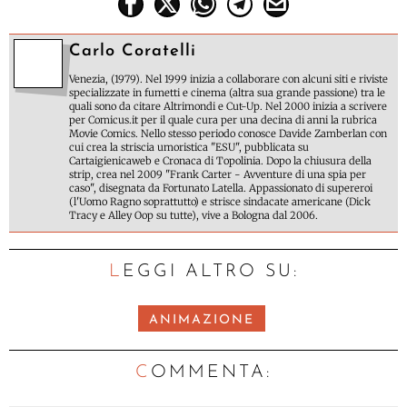
Carlo Coratelli
Venezia, (1979). Nel 1999 inizia a collaborare con alcuni siti e riviste
specializzate in fumetti e cinema (altra sua grande passione) tra le
quali sono da citare Altrimondi e Cut-Up. Nel 2000 inizia a scrivere
per Comicus.it per il quale cura per una decina di anni la rubrica
Movie Comics. Nello stesso periodo conosce Davide Zamberlan con
cui crea la striscia umoristica "ESU", pubblicata su
Cartaigienicaweb e Cronaca di Topolinia. Dopo la chiusura della
strip, crea nel 2009 "Frank Carter - Avventure di una spia per
caso", disegnata da Fortunato Latella. Appassionato di supereroi
(l'Uomo Ragno soprattutto) e strisce sindacate americane (Dick
Tracy e Alley Oop su tutte), vive a Bologna dal 2006.
LEGGI ALTRO SU:
ANIMAZIONE
C
OMMENTA: