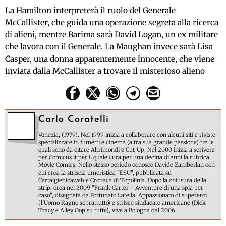
La Hamilton interpreterà il ruolo del Generale
McCallister, che guida una operazione segreta alla ricerca
di alieni, mentre Barima sarà David Logan, un ex militare
che lavora con il Generale. La Maughan invece sarà Lisa
Casper, una donna apparentemente innocente, che viene
inviata dalla McCallister a trovare il misterioso alieno
Carlo Coratelli
Venezia, (1979). Nel 1999 inizia a collaborare con alcuni siti e riviste
specializzate in fumetti e cinema (altra sua grande passione) tra le
quali sono da citare Altrimondi e Cut-Up. Nel 2000 inizia a scrivere
per Comicus.it per il quale cura per una decina di anni la rubrica
Movie Comics. Nello stesso periodo conosce Davide Zamberlan con
cui crea la striscia umoristica "ESU", pubblicata su
Cartaigienicaweb e Cronaca di Topolinia. Dopo la chiusura della
strip, crea nel 2009 "Frank Carter - Avventure di una spia per
caso", disegnata da Fortunato Latella. Appassionato di supereroi
(l'Uomo Ragno soprattutto) e strisce sindacate americane (Dick
Tracy e Alley Oop su tutte), vive a Bologna dal 2006.