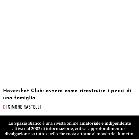
Hovershot Club: ovvero come ricostruire i pezzi di
una famiglia
DI
SIMONE RASTELLI
Lo Spazio Bianco
è una rivista online
amatoriale e indipendente
attiva
dal 2002
di
informazione
,
critica
,
approfondimento
e
divulgazione
su tutto quello che ruota attorno al mondo del
fumetto
.