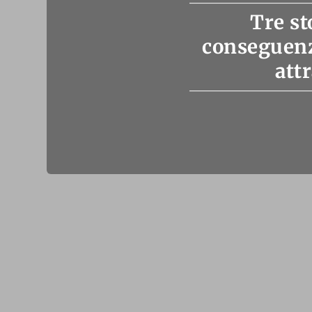
Tre st
conseguenz
att