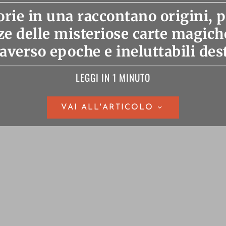
orie in una raccontano origini, p
e delle misteriose carte magiche
raverso epoche e ineluttabili dest
LEGGI IN 1 MINUTO
VAI ALL'ARTICOLO