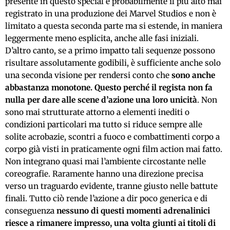
presente in questo special è probabilmente il più alto mai
registrato in una produzione dei Marvel Studios e non è
limitato a questa seconda parte ma si estende, in maniera
leggermente meno esplicita, anche alle fasi iniziali.
D’altro canto, se a primo impatto tali sequenze possono
risultare assolutamente godibili, è sufficiente anche solo
una seconda visione per rendersi conto che
sono anche
abbastanza monotone. Questo perché
il regista non fa
nulla per dare alle scene d’azione una loro unicità
. Non
sono mai strutturate attorno a elementi inediti o
condizioni particolari ma tutto si riduce sempre alle
solite acrobazie, scontri a fuoco e combattimenti corpo a
corpo già visti in praticamente ogni film action mai fatto.
Non integrano quasi mai l’ambiente circostante nelle
coreografie. Raramente hanno una direzione precisa
verso un traguardo evidente, tranne giusto nelle battute
finali. Tutto ciò rende l’azione a dir poco generica e di
conseguenza
nessuno di questi momenti adrenalinici
riesce a rimanere impresso, una volta giunti ai titoli di