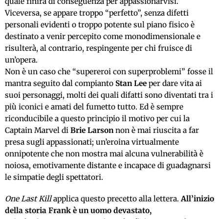
quale finirà di conseguenza per appassionarvisi.
Viceversa, se appare troppo “perfetto”, senza difetti
personali evidenti o troppo potente sul piano fisico è
destinato a venir percepito come monodimensionale e
risulterà, al contrario, respingente per chi fruisce di
un’opera.
Non è un caso che “supereroi con superproblemi” fosse il
mantra seguito dal compianto
Stan Lee
per dare vita ai
suoi personaggi, molti dei quali difatti sono diventati tra i
più iconici e amati del fumetto tutto. Ed è sempre
riconducibile a questo principio il motivo per cui la
Captain Marvel di
Brie Larson
non è mai riuscita a far
presa sugli appassionati; un’eroina virtualmente
onnipotente che non mostra mai alcuna vulnerabilità è
noiosa, emotivamente distante e incapace di guadagnarsi
le simpatie degli spettatori.
One Last Kill
applica questo precetto alla lettera.
All’inizio
della storia Frank è un uomo devastato,