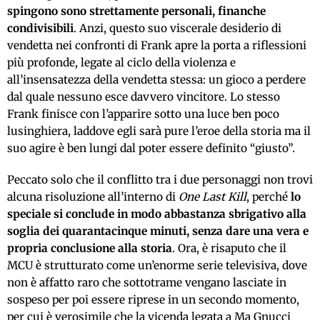
spingono sono strettamente personali, finanche
condivisibili
. Anzi, questo suo viscerale desiderio di
vendetta nei confronti di Frank apre la porta a riflessioni
più profonde, legate al ciclo della violenza e
all’insensatezza della vendetta stessa: un gioco a perdere
dal quale nessuno esce davvero vincitore. Lo stesso
Frank finisce con l’apparire sotto una luce ben poco
lusinghiera, laddove egli sarà pure l’eroe della storia ma il
suo agire è ben lungi dal poter essere definito “giusto”.
Peccato solo che il conflitto tra i due personaggi non trovi
alcuna risoluzione all’interno di
One Last Kill
, perché
lo
speciale si conclude in modo abbastanza sbrigativo alla
soglia dei quarantacinque minuti, senza dare una vera e
propria conclusione alla storia
. Ora, è risaputo che il
MCU è strutturato come un’enorme serie televisiva, dove
non è affatto raro che sottotrame vengano lasciate in
sospeso per poi essere riprese in un secondo momento,
per cui è verosimile che la vicenda legata a Ma Gnucci