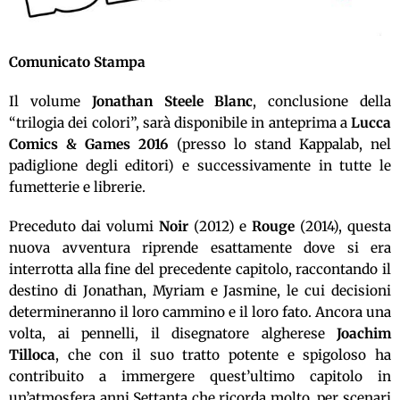
Comunicato Stampa
Il volume
Jonathan Steele Blanc
, conclusione della
“trilogia dei colori”, sarà disponibile in anteprima a
Lucca
Comics & Games 2016
(presso lo stand Kappalab, nel
padiglione degli editori) e successivamente in tutte le
fumetterie e librerie.
Preceduto dai volumi
Noir
(2012) e
Rouge
(2014), questa
nuova avventura riprende esattamente dove si era
interrotta alla fine del precedente capitolo, raccontando il
destino di Jonathan, Myriam e Jasmine, le cui decisioni
determineranno il loro cammino e il loro fato. Ancora una
volta, ai pennelli, il disegnatore algherese
Joachim
Tilloca
, che con il suo tratto potente e spigoloso ha
contribuito a immergere quest’ultimo capitolo in
un’atmosfera anni Settanta che ricorda molto, per scenari