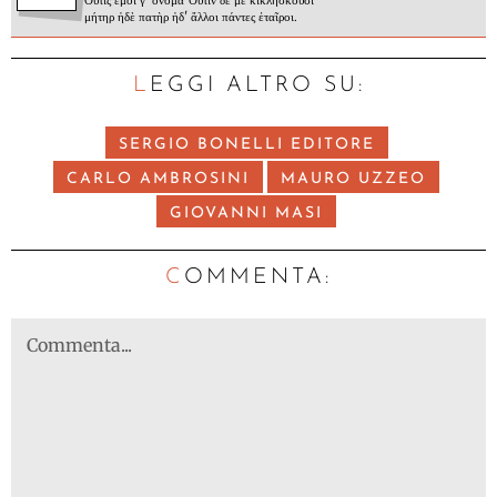
Οὖτις ἐμοί γ' ὄνομα· Οὖτιν δέ με κικλήσκουσι
μήτηρ ἠδὲ πατὴρ ἠδ' ἄλλοι πάντες ἑταῖροι.
LEGGI ALTRO SU:
SERGIO BONELLI EDITORE
CARLO AMBROSINI
MAURO UZZEO
GIOVANNI MASI
C
OMMENTA: