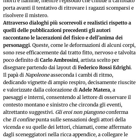
morti e fiamme, mentre l’episodio che chiude il cartonato
porta avanti il tentativo di ritrovare i ragazzi scomparsi e
risolvere il mistero.
Attraverso dialoghi più scorrevoli e realistici rispetto a
quelli delle pubblicazioni precedenti gli autori
raccontano le lacerazioni del fisico e dell’anima dei
personaggi
. Queste, come le deformazioni di alcuni corpi,
sono rese efficacemente dal tratto fitto, nervoso e talvolta
poco definito di
Carlo Ambrosini
, artista scelto per
disegnare partendo dai layout di
Federico Rossi Edrighi
.
Il papà di
Napoleone
asseconda i cambi di ritmo,
dedicando vignette di ampio respiro, decisamente riuscite
e valorizzate dalla colorazione di
Adele Matera
, a
paesaggi e interni, consentendo al lettore di osservare il
contesto montano e sinistro che circonda gli eventi,
altrettanto suggestivi.
Gli eroi non piangono
conferma
che
Il confine
punta sulle sensazioni degli attori della
vicenda e su quelle dei lettori, chiamati, come affermato
dagli sceneggiatori nella ricca appendice, a collegare le