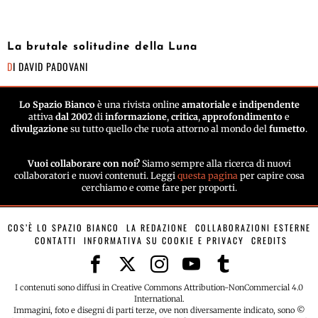
La brutale solitudine della Luna
DI
DAVID PADOVANI
Lo Spazio Bianco
è una rivista online
amatoriale e indipendente
attiva
dal 2002
di
informazione
,
critica
,
approfondimento
e
divulgazione
su tutto quello che ruota attorno al mondo del
fumetto
.
Vuoi collaborare con noi?
Siamo sempre alla ricerca di nuovi
collaboratori e nuovi contenuti. Leggi
questa pagina
per capire cosa
cerchiamo e come fare per proporti.
COS’È LO SPAZIO BIANCO
LA REDAZIONE
COLLABORAZIONI ESTERNE
CONTATTI
INFORMATIVA SU COOKIE E PRIVACY
CREDITS
I contenuti sono diffusi in Creative Commons Attribution-NonCommercial 4.0
International.
Immagini, foto e disegni di parti terze, ove non diversamente indicato, sono ©