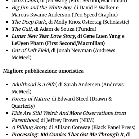
Ash’s Cabin
, di Jen Wang (First Second/Macmillan)
Big Jim and the White Boy
, di David F. Walker e
Marcus Kwame Anderson (Ten Speed Graphic)
The Deep Dark
, di Molly Knox Ostertag (Scholastic)
The Gulf
, di Adam de Souza (Tundra)
Lunar New Year Love Story
, di Gene Luen Yang e
LeUyen Pham (First Second/Macmillan)
Out of Left Field
, di Jonah Newman (Andrews
McMeel)
Migliore pubblicazione umoristica
Adulthood is a Gift!
, di Sarah Andersen (Andrews
McMeel)
Forces of Nature
, di Edward Steed (Drawn &
Quarterly)
Kids Are Still Weird: And More Observations from
Parenthood
, di Jeffrey Brown (NBM)
A Pillbug Story
, di Allison Conway (Black Panel Press)
Processing: 100 Comics That Got Me Through It
, di