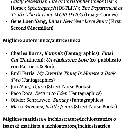
Oddly Pedestrian Life of Christopher Chaos
(Dark
Horse);
Spectregraph
(DSTLRY);
The Department of
Truth
,
The Deviant
,
WORLDTR33
(Image Comics)
Gene Luen Yang,
Lunar New Year Love Story
(First
Second/Macmillan)
Migliore autore unico/autrice unica
Charles Burns,
Kommix
(Fantagraphics);
Final
Cut
(Pantheon);
Unwholesome Love
(co-pubblicato
con Partners & Son)
Emil Ferris,
My Favorite Thing Is Monsters Book
Two
(Fantagraphics)
Jon Macy,
Djuna
(Street Noise Books)
Paco Roca,
Return to Eden
(Fantagraphics)
Olivier Schrauwen,
Sunday
(Fantagraphics)
Maria Sweeney,
Brittle Joints
(Street Noise Books)
Migliore matitista e inchiostratore/inchiostratrice o
team di matitista e inchiostratore/inchiostratrice