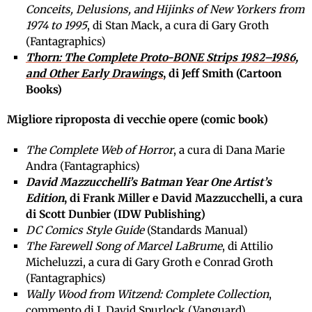
Conceits, Delusions, and Hijinks of New Yorkers from
1974 to 1995
, di Stan Mack, a cura di Gary Groth
(Fantagraphics)
Thorn: The Complete Proto-BONE Strips 1982–1986,
and Other Early Drawings
, di Jeff Smith (Cartoon
Books)
Migliore riproposta di vecchie opere (comic book)
The Complete Web of Horror
, a cura di Dana Marie
Andra (Fantagraphics)
David Mazzucchelli’s Batman Year One Artist’s
Edition
, di Frank Miller e David Mazzucchelli, a cura
di Scott Dunbier (IDW Publishing)
DC Comics Style Guide
(Standards Manual)
The Farewell Song of Marcel LaBrume
, di Attilio
Micheluzzi, a cura di Gary Groth e Conrad Groth
(Fantagraphics)
Wally Wood from Witzend: Complete Collection
,
commento di J. David Spurlock (Vanguard)