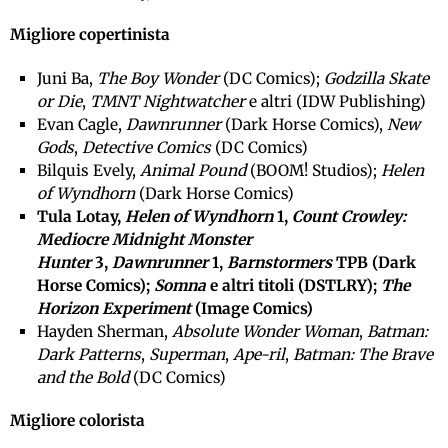
Migliore copertinista
Juni Ba,
The Boy Wonder
(DC Comics);
Godzilla Skate
or Die
,
TMNT Nightwatcher
e altri (IDW Publishing)
Evan Cagle,
Dawnrunner
(Dark Horse Comics),
New
Gods
,
Detective Comics
(DC Comics)
Bilquis Evely,
Animal Pound
(BOOM! Studios);
Helen
of Wyndhorn
(Dark Horse Comics)
Tula Lotay,
Helen of Wyndhorn
1,
Count Crowley:
Mediocre Midnight Monster
Hunter
3,
Dawnrunner
1,
Barnstormers
TPB (Dark
Horse Comics);
Somna
e altri titoli (DSTLRY);
The
Horizon Experiment
(Image Comics)
Hayden Sherman,
Absolute Wonder Woman
,
Batman:
Dark Patterns
,
Superman
,
Ape-ril
,
Batman: The Brave
and the Bold
(DC Comics)
Migliore colorista