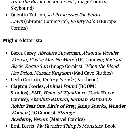
from the Black Lagoon Lives!
(Image Comics
Skybound)
Quentin Zuttion,
All Princesses Die Before
Dawn
(Abrams ComicArts);
Beauty Salon
(Europe
Comics)
Migliore letterista
Becca Carey,
Absolute Superman
,
Absolute Wonder
Woman
,
Plastic Man No More!
(DC Comics);
Radiant
Black
,
Rogue Sun
(Image Comics);
When the Blood
Has Dried
,
Murder Kingdom
(Mad Cave Studios)
Leela Corman,
Victory Parade
(Pantheon)
Clayton Cowles,
Animal Pound
(BOOM!
Studios);
FML
,
Helen of Wyndhorn
(Dark Horse
Comics);
Absolute Batman
,
Batman
,
Batman &
Robin: Year One
,
Birds of Prey
,
Jenny Sparks
,
Wonder
Woman
(DC Comics);
Strange
Academy
,
Venom
(Marvel Comics)
Emil Ferris,
My Favorite Thing Is Monsters
, Book