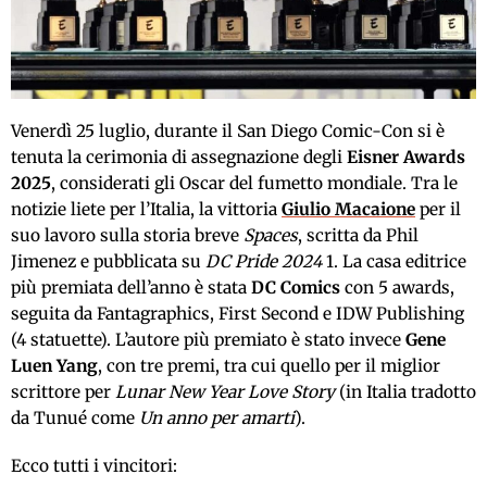
Venerdì 25 luglio, durante il San Diego Comic-Con si è
tenuta la cerimonia di assegnazione degli
Eisner Awards
2025
, considerati gli Oscar del fumetto mondiale. Tra le
notizie liete per l’Italia, la vittoria
Giulio Macaione
per il
suo lavoro sulla storia breve
Spaces
, scritta da Phil
Jimenez e pubblicata su
DC Pride 2024
1. La casa editrice
più premiata dell’anno è stata
DC Comics
con 5 awards,
seguita da Fantagraphics, First Second e IDW Publishing
(4 statuette). L’autore più premiato è stato invece
Gene
Luen Yang
, con tre premi, tra cui quello per il miglior
scrittore per
Lunar New Year Love Story
(in Italia tradotto
da Tunué come
Un anno per amarti
).
Ecco tutti i vincitori: