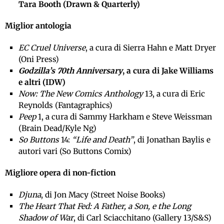
Tara Booth (Drawn & Quarterly)
Miglior antologia
EC Cruel Universe
, a cura di Sierra Hahn e Matt Dryer
(Oni Press)
Godzilla’s 70th Anniversary
, a cura di Jake Williams
e altri (IDW)
Now: The New Comics Anthology
13, a cura di Eric
Reynolds (Fantagraphics)
Peep
1, a cura di Sammy Harkham e Steve Weissman
(Brain Dead/Kyle Ng)
So Buttons
14:
“Life and Death”
, di Jonathan Baylis e
autori vari (So Buttons Comix)
Migliore opera di non-fiction
Djuna
, di Jon Macy (Street Noise Books)
The Heart That Fed: A Father, a Son, e the Long
Shadow of War
, di Carl Sciacchitano (Gallery 13/S&S)