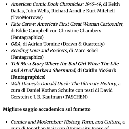
American Comic Book Chronicles: 1945-49
, di Keith
Dallas, John Wells, Richard Arndt e Kurt Mitchell
(TwoMorrows)
Kate Carew: America’s First Great Woman Cartoonist
,
di Eddie Campbell con Christine Chambers
(Fantagraphics)
Q&A
, di Adrian Tomine (Drawn & Quarterly)
Reading Love and Rockets
, di Marc Sobel
(Fantagraphics)
Tell Me a Story Where the Bad Girl Wins: The Life
and Art of Barbara Shermund
, di Caitlin McGurk
(Fantagraphics)
Walt Disney’s Donald Duck: The Ultimate History
, a
cura di Daniel Kothen Schulte con testi di David
Gerstein e J. B. Kaufman (TASCHEN)
Migliore saggio accademico sul fumetto
Comics and Modernism: History, Form, and Culture
, a
cura di Jonathan Najarian (University Press of