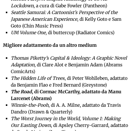
Lockdown
, a cura di Gabe Fowler (Pantheon)
Seattle Samurai: A Cartoonist’s Perspective of the
Japanese American Experience
, di Kelly Goto e Sam
Goto (Chin Music Press)
UM Volume One
, di buttercup (Radiator Comics)
Migliore adattamento da un altro medium
Thomas Piketty’s Capital & Ideology: A Graphic Novel
Adaptation
, di Clare Alot e Benjamin Adam (Abrams
ComicArts)
The Hidden Life of Trees
, di Peter Wohlleben, adattato
da Benjamin Flao e Fred Bernard (Greystone)
The Road
, di Cormac McCarthy, adattato da Manu
Larcenet (Abrams)
Winnie-the-Pooh
, di A. A. Milne, adattato da Travis
Dandro (Drawn & Quarterly)
The Worst Journey in the World, Volume 1: Making
Our Easting Down
, di Apsley Cherry-Garrard, adattato