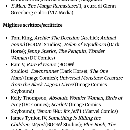
X-Men: The Manga Remastered
1, a cura di Glenn
Greenberg e altri (VIZ Media)
Migliore scrittore/scrittrice
Tom King,
Archie: The Decision
(Archie);
Animal
Pound
(BOOM! Studios);
Helen of Wyndhorn
(Dark
Horse);
Jenny Sparks
,
The Penguin
,
Wonder
Woman
(DC Comics)
Ram V,
Rare Flavours
(BOOM!
Studios);
Dawnrunner
(Dark Horse);
The One
Hand
(Image Comics);
Universal Monsters: Creature
from the Black Lagoon Lives!
(Image Comics
Skybound)
Kelly Thompson,
Absolute Wonder Woman
,
Birds of
Prey
(DC Comics);
Scarlett
(Image Comics
Skybound);
Venom War: It’s Jeff
1 (Marvel Comics)
James Tynion IV,
Something Is Killing the
Children
,
Wynd
(BOOM! Studios);
Blue Book
,
The