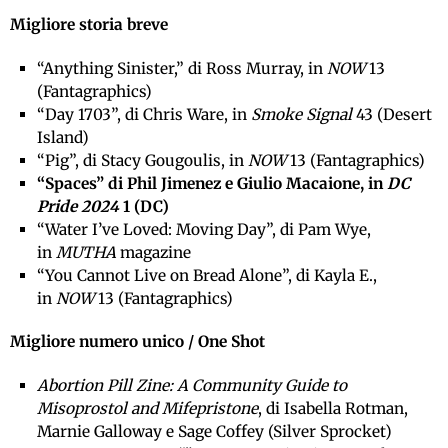
Migliore storia breve
“Anything Sinister,” di Ross Murray, in
NOW
13
(Fantagraphics)
“Day 1703”, di Chris Ware, in
Smoke Signal
43 (Desert
Island)
“Pig”, di Stacy Gougoulis, in
NOW
13 (Fantagraphics)
“Spaces” di Phil Jimenez e Giulio Macaione, in
DC
Pride 2024
1 (DC)
“Water I’ve Loved: Moving Day”, di Pam Wye,
in
MUTHA
magazine
“You Cannot Live on Bread Alone”, di Kayla E.,
in
NOW
13 (Fantagraphics)
Migliore numero unico / One Shot
Abortion Pill Zine: A Community Guide to
Misoprostol and Mifepristone
, di Isabella Rotman,
Marnie Galloway e Sage Coffey (Silver Sprocket)