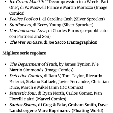
Ice Cream Man
39: “”Decompression in a Wreck, Part
One”, di W. Maxwell Prince e Martin Morazzo (Image
Comics)
PeePee PooPoo
1, di Caroline Cash (Silver Sprocket)
Sunflowers
, di Keezy Young (Silver Sprocket)
Unwholesome Love
, di Charles Burns (co-pubblicato
con Partners and Son)
The War on Gaza
, di Joe Sacco (Fantagraphics)
Migliore serie regolare
The Department of Truth
, by James Tynion IV e
Martin Simmonds (Image Comics)
Detective Comics
, di Ram V, Tom Taylor, Riccardo
Federici, Stefano Raffaele, Javier Fernandez, Christian
Duce, March e Mikel Janín (DC Comics)
Fantastic Four
, di Ryan North, Carlos Gomez, Ivan
Fiorelli e altri (Marvel Comics)
Santos Sisters
, di Greg & Fake, Graham Smith, Dave
Landsberger e Marc Koprinarov (Floating World)