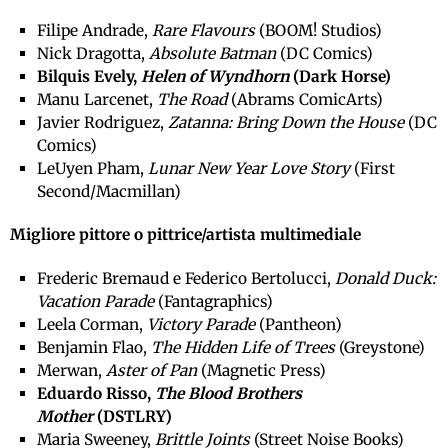
Filipe Andrade,
Rare Flavours
(BOOM! Studios)
Nick Dragotta,
Absolute Batman
(DC Comics)
Bilquis Evely,
Helen of Wyndhorn
(Dark Horse)
Manu Larcenet,
The Road
(Abrams ComicArts)
Javier Rodriguez,
Zatanna: Bring Down the House
(DC
Comics)
LeUyen Pham,
Lunar New Year Love Story
(First
Second/Macmillan)
Migliore pittore o pittrice/artista multimediale
Frederic Bremaud e Federico Bertolucci,
Donald Duck:
Vacation Parade
(Fantagraphics)
Leela Corman,
Victory Parade
(Pantheon)
Benjamin Flao,
The Hidden Life of Trees
(Greystone)
Merwan,
Aster of Pan
(Magnetic Press)
Eduardo Risso,
The Blood Brothers
Mother
(DSTLRY)
Maria Sweeney,
Brittle Joints
(Street Noise Books)