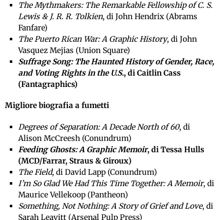
The Mythmakers: The Remarkable Fellowship of C. S.
Lewis & J. R. R. Tolkien
, di John Hendrix (Abrams
Fanfare)
The Puerto Rican War: A Graphic History
, di John
Vasquez Mejias (Union Square)
Suffrage Song: The Haunted History of Gender, Race,
and Voting Rights in the U.S.
, di Caitlin Cass
(Fantagraphics)
Migliore biografia a fumetti
Degrees of Separation: A Decade North of 60
, di
Alison McCreesh (Conundrum)
Feeding Ghosts: A Graphic Memoir
, di Tessa Hulls
(MCD/Farrar, Straus & Giroux)
The Field
, di David Lapp (Conundrum)
I’m So Glad We Had This Time Together: A Memoir
, di
Maurice Vellekoop (Pantheon)
Something, Not Nothing: A Story of Grief and Love
, di
Sarah Leavitt (Arsenal Pulp Press)