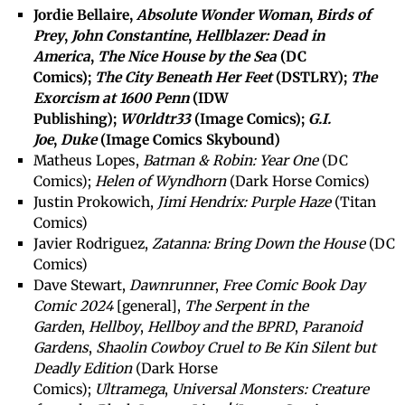
Jordie Bellaire,
Absolute Wonder Woman
,
Birds of
Prey
,
John Constantine
,
Hellblazer: Dead in
America
,
The Nice House by the Sea
(DC
Comics);
The City Beneath Her Feet
(DSTLRY);
The
Exorcism at 1600 Penn
(IDW
Publishing);
W0rldtr33
(Image Comics);
G.I.
Joe
,
Duke
(Image Comics Skybound)
Matheus Lopes,
Batman & Robin: Year One
(DC
Comics);
Helen of Wyndhorn
(Dark Horse Comics)
Justin Prokowich,
Jimi Hendrix: Purple Haze
(Titan
Comics)
Javier Rodriguez,
Zatanna: Bring Down the House
(DC
Comics)
Dave Stewart,
Dawnrunner
,
Free Comic Book Day
Comic 2024
[general],
The Serpent in the
Garden
,
Hellboy
,
Hellboy and the BPRD
,
Paranoid
Gardens
,
Shaolin Cowboy Cruel to Be Kin Silent but
Deadly Edition
(Dark Horse
Comics);
Ultramega
,
Universal Monsters: Creature