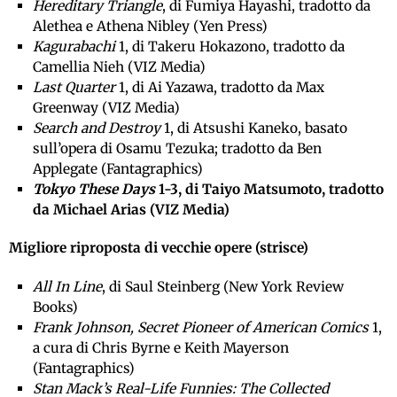
Hereditary Triangle
, di Fumiya Hayashi, tradotto da
Alethea e Athena Nibley (Yen Press)
Kagurabachi
1, di Takeru Hokazono, tradotto da
Camellia Nieh (VIZ Media)
Last Quarter
1, di Ai Yazawa, tradotto da Max
Greenway (VIZ Media)
Search and Destroy
1, di Atsushi Kaneko, basato
sull’opera di Osamu Tezuka; tradotto da Ben
Applegate (Fantagraphics)
Tokyo These Days
1-3, di Taiyo Matsumoto, tradotto
da Michael Arias (VIZ Media)
Migliore riproposta di vecchie opere (strisce)
All In Line
, di Saul Steinberg (New York Review
Books)
Frank Johnson, Secret Pioneer of American Comics
1,
a cura di Chris Byrne e Keith Mayerson
(Fantagraphics)
Stan Mack’s Real-Life Funnies: The Collected