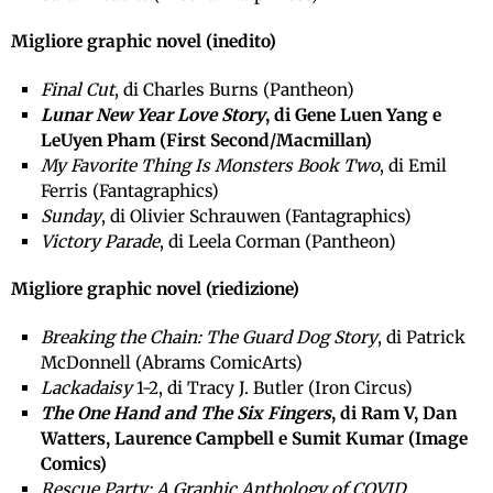
Migliore graphic novel (inedito)
Final Cut
, di Charles Burns (Pantheon)
Lunar New Year Love Story
, di Gene Luen Yang e
LeUyen Pham (First Second/Macmillan)
My Favorite Thing Is Monsters Book Two
, di Emil
Ferris (Fantagraphics)
Sunday
, di Olivier Schrauwen (Fantagraphics)
Victory Parade
, di Leela Corman (Pantheon)
Migliore graphic novel (riedizione)
Breaking the Chain: The Guard Dog Story
, di Patrick
McDonnell (Abrams ComicArts)
Lackadaisy
1-2, di Tracy J. Butler (Iron Circus)
The One Hand and The Six Fingers
, di Ram V, Dan
Watters, Laurence Campbell e Sumit Kumar (Image
Comics)
Rescue Party: A Graphic Anthology of COVID