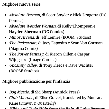
Migliore nuova serie
Absolute Batman
, di Scott Snyder e Nick Dragotta (DC
Comics)
Absolute Wonder Woman
, di Kelly Thompson e
Hayden Sherman (DC Comics)
Minor Arcana
, di Jeff Lemire (BOOM! Studios)
The Pedestrian
, di Joey Esposito e Sean Von Gorman
(Magma Comix)
The Power Fantasy
, di Kieron Gillen e Caspar
Wijngaard (Image Comics)
Uncanny Valley
, di Tony Fleecs e Dave Wachter
(BOOM! Studios)
Migliore pubblicazione per l’infanzia
Bog Myrtle
, di Sid Sharp (Annick Press)
Club Microbe
, di Elise Gravel, translated by Montana
Kane (Drawn & Quarterly)
Hilda and Twig Hide from the Rain
, di Luke Pearson