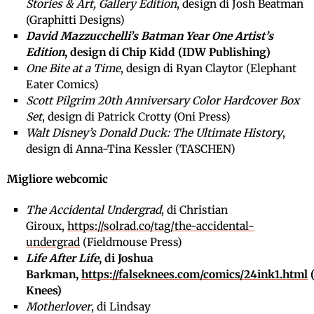
Stories & Art, Gallery Edition
, design di Josh Beatman
(Graphitti Designs)
David Mazzucchelli’s Batman Year One Artist’s
Edition
, design di Chip Kidd (IDW Publishing)
One Bite at a Time
, design di Ryan Claytor (Elephant
Eater Comics)
Scott Pilgrim 20th Anniversary Color Hardcover Box
Set
, design di Patrick Crotty (Oni Press)
Walt Disney’s Donald Duck: The Ultimate History
,
design di Anna-Tina Kessler (TASCHEN)
Migliore webcomic
The Accidental Undergrad
, di Christian
Giroux,
https://solrad.co/tag/the-accidental-
undergrad
(Fieldmouse Press)
Life After Life
, di Joshua
Barkman,
https://falseknees.com/comics/24ink1.html
(
Knees)
Motherlover
, di Lindsay