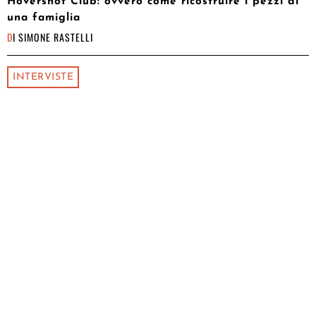
Hovershot Club: ovvero come ricostruire i pezzi di
una famiglia
DI
SIMONE RASTELLI
INTERVISTE