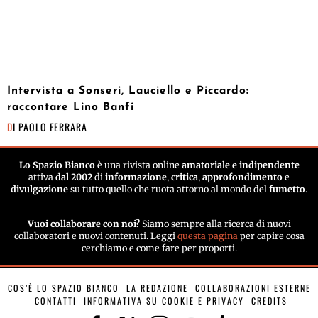
Intervista a Sonseri, Lauciello e Piccardo:
raccontare Lino Banfi
DI
PAOLO FERRARA
Lo Spazio Bianco
è una rivista online
amatoriale e indipendente
attiva
dal 2002
di
informazione
,
critica
,
approfondimento
e
divulgazione
su tutto quello che ruota attorno al mondo del
fumetto
.
Vuoi collaborare con noi?
Siamo sempre alla ricerca di nuovi
collaboratori e nuovi contenuti. Leggi
questa pagina
per capire cosa
cerchiamo e come fare per proporti.
COS’È LO SPAZIO BIANCO
LA REDAZIONE
COLLABORAZIONI ESTERNE
CONTATTI
INFORMATIVA SU COOKIE E PRIVACY
CREDITS