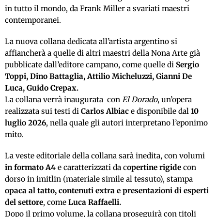
in tutto il mondo, da Frank Miller a svariati maestri
contemporanei.
La nuova collana dedicata all’artista argentino si
affiancherà a quelle di altri maestri della Nona Arte già
pubblicate dall’editore campano, come quelle di
Sergio
Toppi, Dino Battaglia, Attilio Micheluzzi, Gianni De
Luca, Guido Crepax.
La collana verrà inaugurata con
El Dorado
, un’opera
realizzata sui testi di
Carlos Albiac
e disponibile dal
10
luglio 2026
, nella quale gli autori interpretano l’eponimo
mito.
La veste editoriale della collana sarà inedita, con volumi
in formato A4
e caratterizzati da c
opertine rigide
con
dorso in imitlin (materiale simile al tessuto), stampa
opaca al tatto, c
ontenuti extra e presentazioni di esperti
del settore
, come
Luca Raffaelli.
Dopo il primo volume, la collana proseguirà con titoli