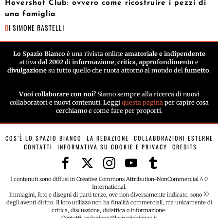
Hovershot Club: ovvero come ricostruire i pezzi di
una famiglia
DI
SIMONE RASTELLI
Lo Spazio Bianco
è una rivista online
amatoriale e indipendente
attiva
dal 2002
di
informazione
,
critica
,
approfondimento
e
divulgazione
su tutto quello che ruota attorno al mondo del
fumetto
.
Vuoi collaborare con noi?
Siamo sempre alla ricerca di nuovi
collaboratori e nuovi contenuti. Leggi
questa pagina
per capire cosa
cerchiamo e come fare per proporti.
COS’È LO SPAZIO BIANCO
LA REDAZIONE
COLLABORAZIONI ESTERNE
CONTATTI
INFORMATIVA SU COOKIE E PRIVACY
CREDITS
I contenuti sono diffusi in Creative Commons Attribution-NonCommercial 4.0
International.
Immagini, foto e disegni di parti terze, ove non diversamente indicato, sono ©
degli aventi diritto. Il loro utilizzo non ha finalità commerciali, ma unicamente di
critica, discussione, didattica o informazione.