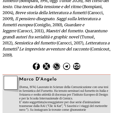
fumetto
(Bompiani, 1991, oggi Tunué 2026),
Nel corso del
testo. Una teoria della tensione e del ritmo
(Bompiani,
2004),
Breve storia della letteratura a fumetti
(Carocci,
2009),
Il pensiero disegnato. Saggi sulla letteratura a
fumetti europea
(Coniglio, 2010),
Guardare e
leggere
(Carocci, 2011),
Maestri del fumetto. Quarantuno
grandi autori fra serialità e graphic novel
(Tunué,
2012),
Semiotica del fumetto
(Carocci, 2017),
Letteratura a
fumetti? Le impreviste avventure del racconto
(Comicout,
2019).
Marco D'Angelo
(Roma, 1974) Laureato in Scienze della Comunicazione con una tesi
in Semiotica del Fumetto. Ha tenuto seminari sul fumetto in Italia e
Svizzera e svolto attività di docenza per l’Istituto Europeo di Design
e per la Scuola Internazionale di Comics.
E' stato soggettista/sceneggiatore per due serie d'animazione
trasmesse dalla RAI ("Clic & Kat", "I Saurini e i viaggi del meteorite
nero "). Su instagram lo trovate come @sonostorie