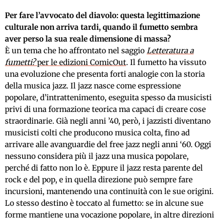
Per fare l’avvocato del diavolo: questa legittimazione
culturale non arriva tardi, quando il fumetto sembra
aver perso la sua reale dimensione di massa?
È un tema che ho affrontato nel saggio
Letteratura a
fumetti?
per le edizioni ComicOut
. Il fumetto ha vissuto
una evoluzione che presenta forti analogie con la storia
della musica jazz. Il jazz nasce come espressione
popolare, d’intrattenimento, eseguita spesso da musicisti
privi di una formazione teorica ma capaci di creare cose
straordinarie. Già negli anni ’40, però, i jazzisti diventano
musicisti colti che producono musica colta, fino ad
arrivare alle avanguardie del free jazz negli anni ‘60. Oggi
nessuno considera più il jazz una musica popolare,
perché di fatto non lo è. Eppure il jazz resta parente del
rock e del pop, e in quella direzione può sempre fare
incursioni, mantenendo una continuità con le sue origini.
Lo stesso destino è toccato al fumetto: se in alcune sue
forme mantiene una vocazione popolare, in altre direzioni