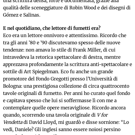
una scrittura densa, forte e documentata, grazie alla
qualità delle sceneggiature di Robin Wood e dei disegni di
Gómez e Salinas.
E nel quotidiano, che lettore di fumetti era?
Eco era un lettore onnivoro e attentissimo. Ricordo che
tra gli anni ’80 e ’90 discutevamo spesso delle nuove
tendenze: non amava lo stile di Frank Miller, di cui
intravedeva la retorica spettacolare di destra, mentre
apprezzava profondamente la scrittura anti-spettacolare e
sottile di Art Spiegelman. Eco fu anche un grande
promotore del Fondo Gregotti presso l’Università di
Bologna: una prestigiosa collezione di circa quattrocento
tavole originali di fumetto. Per anni ho curato quel fondo
e capitava spesso che lui si soffermasse lì con me a
contemplare quelle opere meravigliose. Ricordo ancora
quando, scorrendo una tavola originale di
V for
Vendetta
di David Lloyd, mi guardò e disse sornione: “Lo
vedi, Daniele? Gli inglesi sanno essere noiosi persino