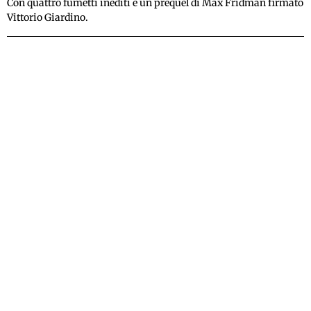
Con quattro fumetti inediti e un prequel di Max Fridman firmato
Vittorio Giardino.