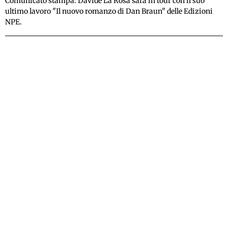
Comunicato stampa: Davide La Rosa sarà in tour con il suo
ultimo lavoro "Il nuovo romanzo di Dan Braun" delle Edizioni
NPE.