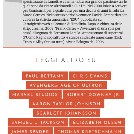
specializzate in fumetti e cinema (altra sua grande passione) tra le
quali sono da citare Altrimondi e Cut-Up. Nel 2000 inizia a scrivere
per Comicus.it per il quale cura per una decina di anni la rubrica
Movie Comics. Nello stesso periodo conosce Davide Zamberlan con
cui crea la striscia umoristica "ESU", pubblicata su
Cartaigienicaweb e Cronaca di Topolinia. Dopo la chiusura della
strip, crea nel 2009 "Frank Carter - Avventure di una spia per
caso", disegnata da Fortunato Latella. Appassionato di supereroi
(l'Uomo Ragno soprattutto) e strisce sindacate americane (Dick
Tracy e Alley Oop su tutte), vive a Bologna dal 2006.
LEGGI ALTRO SU:
PAUL BETTANY
CHRIS EVANS
AVENGERS: AGE OF ULTRON
MARVEL STUDIOS
ROBERT DOWNEY JR.
AARON TAYLOR JOHNSON
SCARLETT JOHANSSON
SAMUEL L. JACKSON
ELIZABETH OLSEN
JAMES SPADER
THOMAS KRETSCHMANN