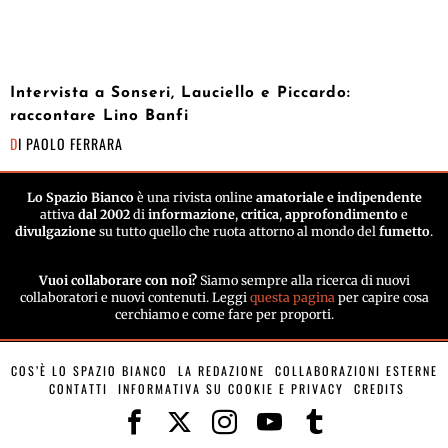
Intervista a Sonseri, Lauciello e Piccardo:
raccontare Lino Banfi
DI
PAOLO FERRARA
Lo Spazio Bianco
è una rivista online
amatoriale e indipendente
attiva
dal 2002
di
informazione
,
critica
,
approfondimento
e
divulgazione
su tutto quello che ruota attorno al mondo del
fumetto
.
Vuoi collaborare con noi?
Siamo sempre alla ricerca di nuovi
collaboratori e nuovi contenuti. Leggi
questa pagina
per capire cosa
cerchiamo e come fare per proporti.
COS’È LO SPAZIO BIANCO
LA REDAZIONE
COLLABORAZIONI ESTERNE
CONTATTI
INFORMATIVA SU COOKIE E PRIVACY
CREDITS