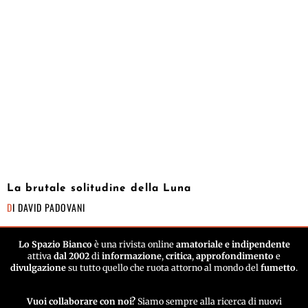
La brutale solitudine della Luna
DI
DAVID PADOVANI
Lo Spazio Bianco
è una rivista online
amatoriale e indipendente
attiva
dal 2002
di
informazione
,
critica
,
approfondimento
e
divulgazione
su tutto quello che ruota attorno al mondo del
fumetto
.
Vuoi collaborare con noi?
Siamo sempre alla ricerca di nuovi