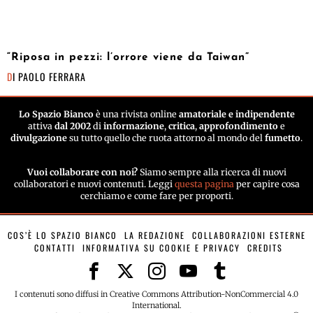
“Riposa in pezzi: l’orrore viene da Taiwan”
DI
PAOLO FERRARA
Lo Spazio Bianco
è una rivista online
amatoriale e indipendente
attiva
dal 2002
di
informazione
,
critica
,
approfondimento
e
divulgazione
su tutto quello che ruota attorno al mondo del
fumetto
.
Vuoi collaborare con noi?
Siamo sempre alla ricerca di nuovi
collaboratori e nuovi contenuti. Leggi
questa pagina
per capire cosa
cerchiamo e come fare per proporti.
COS’È LO SPAZIO BIANCO
LA REDAZIONE
COLLABORAZIONI ESTERNE
CONTATTI
INFORMATIVA SU COOKIE E PRIVACY
CREDITS
I contenuti sono diffusi in Creative Commons Attribution-NonCommercial 4.0
International.