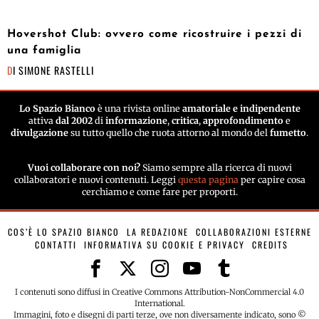
Hovershot Club: ovvero come ricostruire i pezzi di
una famiglia
DI
SIMONE RASTELLI
Lo Spazio Bianco
è una rivista online
amatoriale e indipendente
attiva
dal 2002
di
informazione
,
critica
,
approfondimento
e
divulgazione
su tutto quello che ruota attorno al mondo del
fumetto
.
Vuoi collaborare con noi?
Siamo sempre alla ricerca di nuovi
collaboratori e nuovi contenuti. Leggi
questa pagina
per capire cosa
cerchiamo e come fare per proporti.
COS’È LO SPAZIO BIANCO
LA REDAZIONE
COLLABORAZIONI ESTERNE
CONTATTI
INFORMATIVA SU COOKIE E PRIVACY
CREDITS
I contenuti sono diffusi in Creative Commons Attribution-NonCommercial 4.0
International.
Immagini, foto e disegni di parti terze, ove non diversamente indicato, sono ©