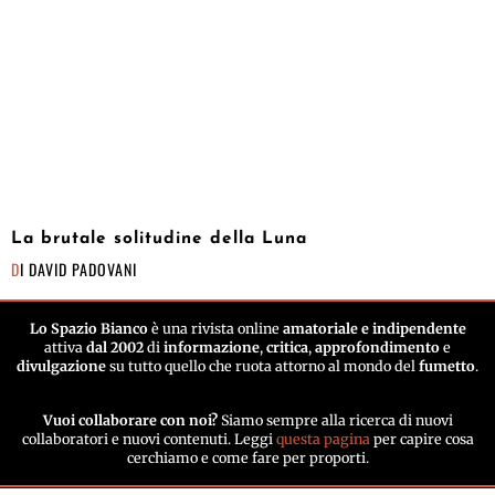
La brutale solitudine della Luna
DI
DAVID PADOVANI
Lo Spazio Bianco
è una rivista online
amatoriale e indipendente
attiva
dal 2002
di
informazione
,
critica
,
approfondimento
e
divulgazione
su tutto quello che ruota attorno al mondo del
fumetto
.
Vuoi collaborare con noi?
Siamo sempre alla ricerca di nuovi
collaboratori e nuovi contenuti. Leggi
questa pagina
per capire cosa
cerchiamo e come fare per proporti.