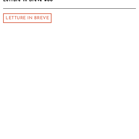
Letture in breve #60
LETTURE IN BREVE